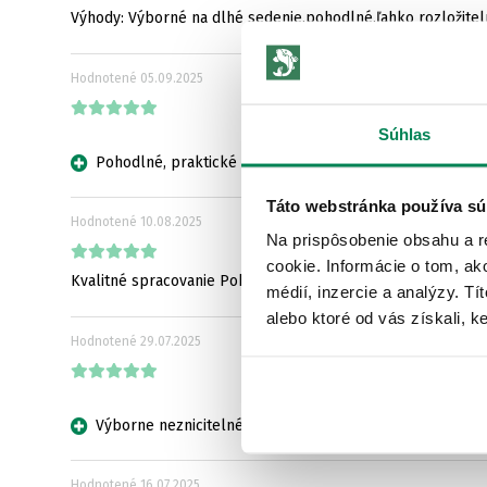
Výhody: Výborné na dlhé sedenie,pohodlné,ľahko rozložitelné
Hodnotené
05.09.2025
Súhlas
Pohodlné, praktické
Táto webstránka používa sú
Hodnotené
10.08.2025
Na prispôsobenie obsahu a r
cookie. Informácie o tom, ak
Kvalitné spracovanie Pohodlné Nevŕzga Výškovo nastaviteľ
médií, inzercie a analýzy. Tí
alebo ktoré od vás získali, ke
Hodnotené
29.07.2025
Výborne neznicitelné stoličky celoživotné
Hodnotené
16.07.2025