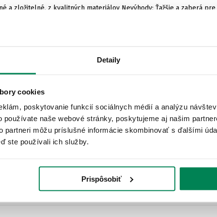
 a zložitelné, z kvalitných materiálov Nevýhody: Ťažšie a zaberá pre 
Detaily
bory cookies
eklám, poskytovanie funkcií sociálnych médií a analýzu návšte
o používate naše webové stránky, poskytujeme aj našim partner
né nožičky
to partneri môžu príslušné informácie skombinovať s ďalšími údaj
ď ste používali ich služby.
Prispôsobiť
Nenašiel som nevýhody