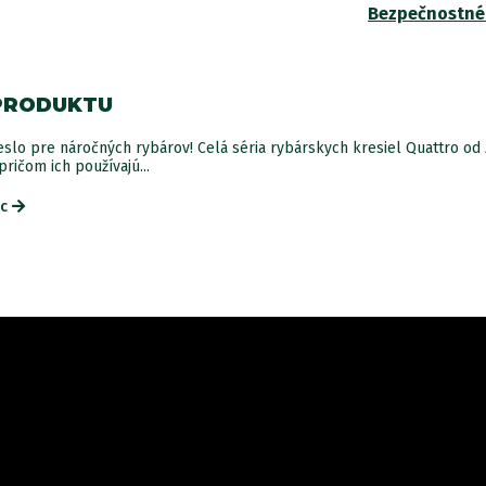
Bezpečnostné
PRODUKTU
slo pre náročných rybárov! Celá séria rybárskych kresiel Quattro od 
ričom ich používajú...
ac