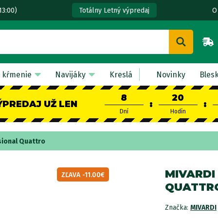
13:00)
O
Totálny Letný výpredaj
 kŕmenie
Navijáky
Kreslá
Novinky
Bles
8
20
ÝPREDAJ UŽ LEN
:
:
Dní
Hodín
sional Quattro
MIVARDI
ZĽAVA -11.00€
QUATTR
Značka:
MIVARDI