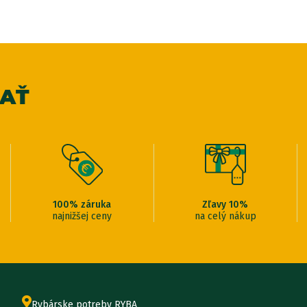
VAŤ
100% záruka
Zľavy 10%
najnižšej ceny
na celý nákup
Rybárske potreby RYBA