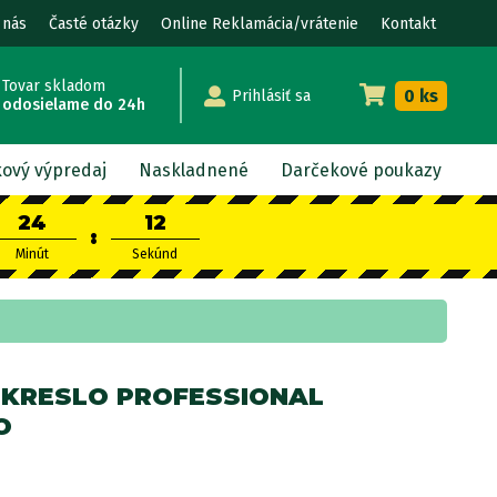
 nás
Časté otázky
Online Reklamácia/vrátenie
Kontakt
Tovar skladom
0 ks
Prihlásiť sa
odosielame do 24h
kový výpredaj
Naskladnené
Darčekové poukazy
24
11
:
Minút
Sekúnd
 KRESLO PROFESSIONAL
O