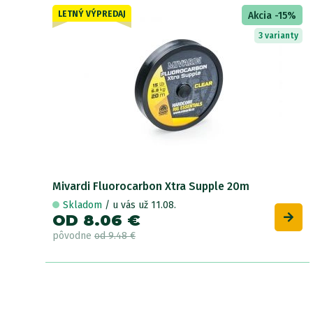
LETNÝ VÝPREDAJ
Akcia -15%
3 varianty
Mivardi Fluorocarbon Xtra Supple 20m
Skladom
/ u vás už 11.08.
OD 8.06 €
pôvodne
od 9.48 €