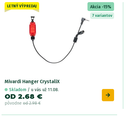
LETNÝ VÝPREDAJ
Akcia -15%
7 variantov
Mivardi Hanger CrystaliX
Skladom
/ u vás už 11.08.
OD 2.68 €
pôvodne
od 2.98 €