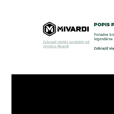
POPIS 
Poriadne kre
legendárna p
Zobraziť všetky produkty od
výrobcu Mivardi
Zobraziť vi