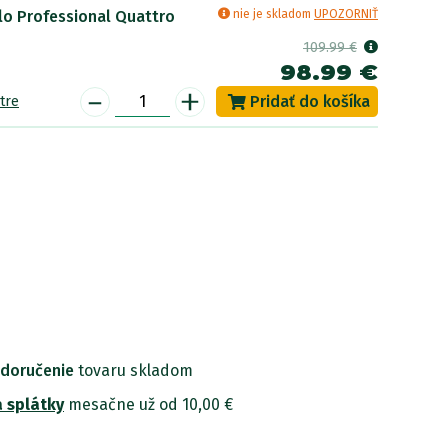
lo Professional Quattro
nie je skladom
UPOZORNIŤ
109.99 €
98.99 €
-
+
tre
 doručenie
tovaru skladom
 splátky
mesačne už od 10,00 €