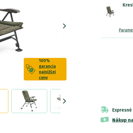
Kres
Parame
100%
garancia
najnižšej
ceny
Expresné
Nákup na