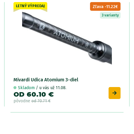
LETNÝ VÝPREDAJ
Zľava -11.22€
3 varianty
Mivardi Udica Atomium 3-diel
Skladom
/ u vás už 11.08.
OD 60.10 €
pôvodne
od 70.71 €