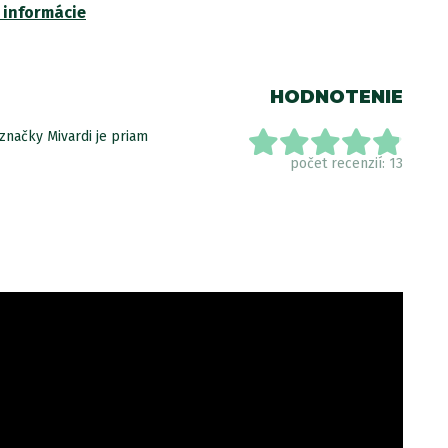
 informácie
HODNOTENIE
značky Mivardi je priam
počet recenzií: 13