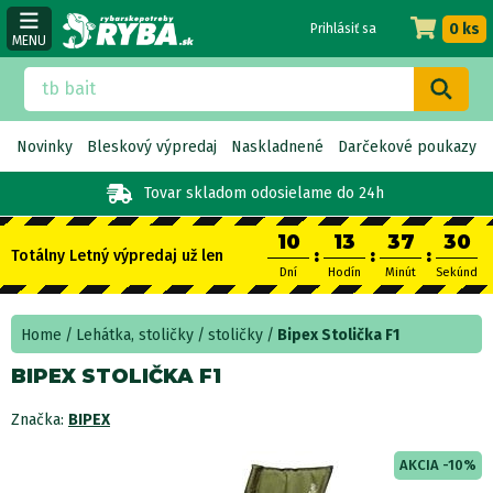
0 ks
Prihlásiť sa
MENU
Novinky
Bleskový výpredaj
Naskladnené
Darčekové poukazy
Tovar skladom
odosielame do 24h
10
13
37
30
:
:
:
Totálny Letný výpredaj už len
Dní
Hodín
Minút
Sekúnd
Home
Lehátka, stoličky
stoličky
Bipex Stolička F1
BIPEX STOLIČKA F1
Značka:
BIPEX
AKCIA -10%