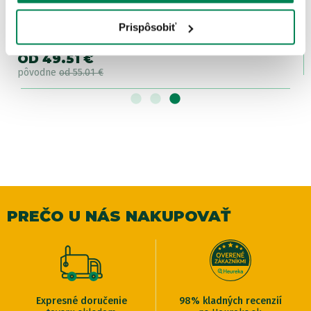
Bipex Podnožník ku kreslu FK2
Prispôsobiť
Skladom
/ u vás už 11.08.
OD 49.51 €
pôvodne
od 55.01 €
PREČO U NÁS NAKUPOVAŤ
Expresné doručenie
98% kladných recenzií