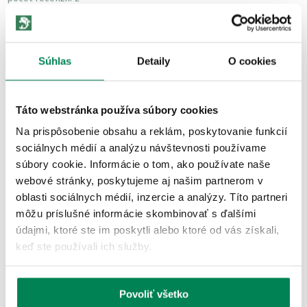
RECENZIE
Súhlas
Detaily
O cookies
Hodnotené
09.03.2022
stoličky zodpovedajú našej predstave, sú ľahko manipulovateľné,
pričom pohodlné na sedenie, odporúčam
Táto webstránka používa súbory cookies
Na prispôsobenie obsahu a reklám, poskytovanie funkcií
sociálnych médií a analýzu návštevnosti používame
ĎALŠIE PRODUKTY TEJ ISTEJ
súbory cookie. Informácie o tom, ako používate naše
ZNAČKY
webové stránky, poskytujeme aj našim partnerom v
oblasti sociálnych médií, inzercie a analýzy. Títo partneri
Akcia -21%
môžu príslušné informácie skombinovať s ďalšími
LETNÝ VÝPREDAJ
údajmi, ktoré ste im poskytli alebo ktoré od vás získali,
2 varianty
keď ste používali ich služby.
Povoliť všetko