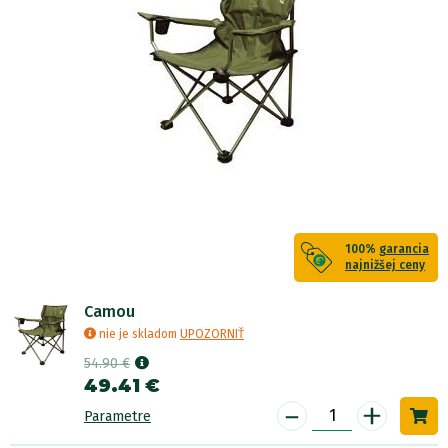
100%
garancia
najnižšej ceny
Camou
nie je skladom
UPOZORNIŤ
54.90 €
49.41 €
-
+
Parametre