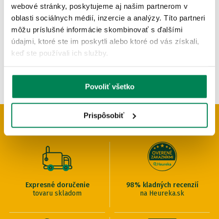
Skladom
/ u vás už 12.08.
webové stránky, poskytujeme aj našim partnerom v
OD 6.79 €
oblasti sociálnych médií, inzercie a analýzy. Títo partneri
pôvodne
od 7.99 €
môžu príslušné informácie skombinovať s ďalšími
údajmi, ktoré ste im poskytli alebo ktoré od vás získali,
keď ste používali ich služby.
Povoliť všetko
Prispôsobiť
PREČO U NÁS NAKUPOVAŤ
Expresné doručenie
98% kladných recenzií
tovaru skladom
na Heureka.sk