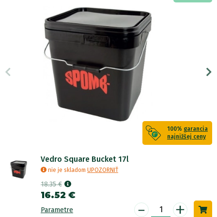
100%
garancia
najnižšej ceny
Vedro Square Bucket 17l
nie je skladom
UPOZORNIŤ
18.35 €
16.52 €
-
+
Parametre