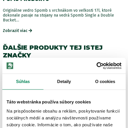
Originálne vedro Spomb s vrchnákom vo veľkosti 17l, ktoré
dokonale pasuje na stojany na vedrá Spomb Single a Double
Bucket....
Zobraziť viac
ĎALŠIE PRODUKTY TEJ ISTEJ
ZNAČKY
Akcia -15%
LETNÝ VÝPREDAJ
2 varianty
Súhlas
Detaily
O cookies
Táto webstránka používa súbory cookies
Na prispôsobenie obsahu a reklám, poskytovanie funkcií
sociálnych médií a analýzu návštevnosti používame
Spomb Svetlo Spomb Light
súbory cookie. Informácie o tom, ako používate naše