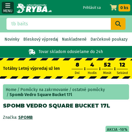
0 ks
Prihlásiť sa
MENU
Novinky
Bleskový výpredaj
Naskladnené
Darčekové poukazy
Tovar skladom
odosielame do 24h
8
4
52
12
:
:
:
Totálny Letný výpredaj už len
Dní
Hodín
Minút
Sekúnd
Home
Pomôcky na zakrmovanie
ostatné pomôcky
Spomb Vedro Square Bucket 17l
SPOMB VEDRO SQUARE BUCKET 17L
Značka:
SPOMB
AKCIA -10%