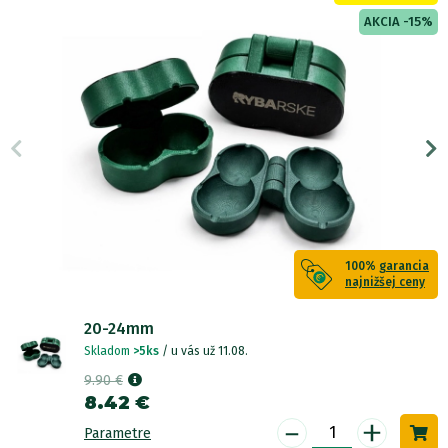
AKCIA -15%
100%
garancia
najnižšej ceny
20-24mm
Skladom
>5ks
/ u vás už 11.08.
9.90 €
8.42 €
-
+
Parametre