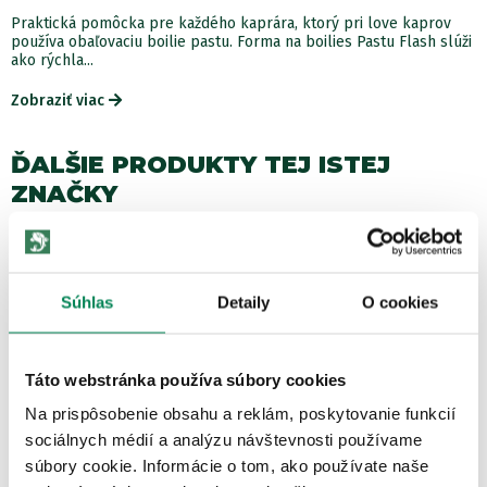
Praktická pomôcka pre každého kaprára, ktorý pri love kaprov
používa obaľovaciu boilie pastu. Forma na boilies Pastu Flash slúži
ako rýchla...
Zobraziť viac
ĎALŠIE PRODUKTY TEJ ISTEJ
ZNAČKY
Akcia -10%
NOVÉ
Súhlas
Detaily
O cookies
Táto webstránka používa súbory cookies
Na prispôsobenie obsahu a reklám, poskytovanie funkcií
sociálnych médií a analýzu návštevnosti používame
RYBA Nálepka Mivardi Partner
súbory cookie. Informácie o tom, ako používate naše
Skladom
/ u vás už 11.08.