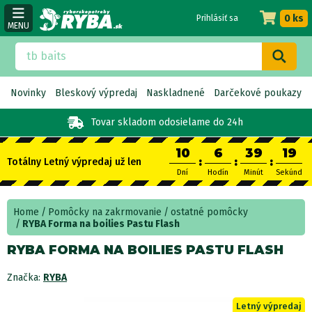
0 ks
Prihlásiť sa
MENU
Novinky
Bleskový výpredaj
Naskladnené
Darčekové poukazy
Tovar skladom
odosielame do 24h
10
6
39
18
:
:
:
Totálny Letný výpredaj už len
Dní
Hodín
Minút
Sekúnd
Home
Pomôcky na zakrmovanie
ostatné pomôcky
RYBA Forma na boilies Pastu Flash
RYBA FORMA NA BOILIES PASTU FLASH
Značka:
RYBA
Letný výpredaj