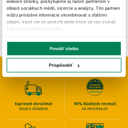
webové stránky, poskytujeme aj našim partnerom v
OD 1.71 €
oblasti sociálnych médií, inzercie a analýzy. Títo partneri
pôvodne
od 1.90 €
môžu príslušné informácie skombinovať s ďalšími
údajmi, ktoré ste im poskytli alebo ktoré od vás získali,
keď ste používali ich služby.
Povoliť všetko
Prispôsobiť
PREČO U NÁS NAKUPOVAŤ
Expresné doručenie
98% kladných recenzií
tovaru skladom
na Heureka.sk