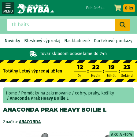
0 ks
Prihlásiť sa
MENU
Novinky
Bleskový výpredaj
Naskladnené
Darčekové poukazy
Tovar skladom
odosielame do 24h
12
22
19
23
:
:
:
Totálny Letný výpredaj už len
Dní
Hodín
Minút
Sekúnd
Home
Pomôcky na zakrmovanie
cobry, praky, košíky
Anaconda Prak Heavy Boilie L
ANACONDA PRAK HEAVY BOILIE L
Značka:
ANACONDA
AKCIA -10%