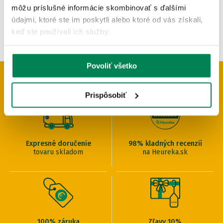
môžu príslušné informácie skombinovať s ďalšími
údajmi, ktoré ste im poskytli alebo ktoré od vás získali,
keď ste používali ich služby.
Povoliť všetko
PREČO U NÁS NAKUPOVAŤ
Prispôsobiť
Expresné doručenie
98% kladných recenzií
tovaru skladom
na Heureka.sk
100% záruka
Zľavy 10%