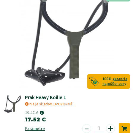
100%
garancia
najnižšej ceny
Prak Heavy Boilie L
nie je skladom
UPOZORNIŤ
19.47 €
17.52 €
-
+
Parametre