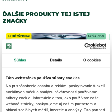
ĎALŠIE PRODUKTY TEJ ISTEJ
ZNAČKY
Akcia -15%
LETNÝ VÝPREDAJ
3 varianty
Súhlas
Detaily
O cookies
Táto webstránka používa súbory cookies
Anaconda Osviežovač do auta
Na prispôsobenie obsahu a reklám, poskytovanie funkcií
Skladom
/ u vás už 07.08.
OD 5.65 €
sociálnych médií a analýzu návštevnosti používame
pôvodne
od 6.65 €
súbory cookie. Informácie o tom, ako používate naše
webové stránky, poskytujeme aj našim partnerom v
oblasti sociálnych médií, inzercie a analýzy. Títo partneri