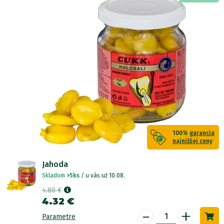
100%
garancia
najnižšej ceny
Jahoda
Skladom
>5ks
/ u vás už 10.08.
4.80 €
4.32 €
-
+
Parametre