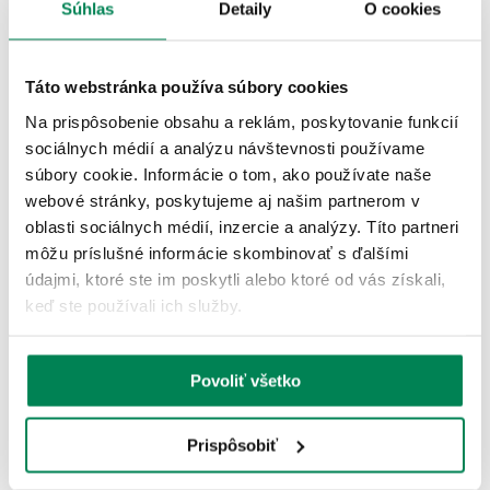
Zobraziť viac
Súhlas
Detaily
O cookies
ĎALŠIE PRODUKTY TEJ ISTEJ
Táto webstránka používa súbory cookies
ZNAČKY
Na prispôsobenie obsahu a reklám, poskytovanie funkcií
sociálnych médií a analýzu návštevnosti používame
Akcia -10%
súbory cookie. Informácie o tom, ako používate naše
22 variantov
webové stránky, poskytujeme aj našim partnerom v
oblasti sociálnych médií, inzercie a analýzy. Títo partneri
môžu príslušné informácie skombinovať s ďalšími
údajmi, ktoré ste im poskytli alebo ktoré od vás získali,
keď ste používali ich služby.
Cukk Nástraha Puffi 30g
Povoliť všetko
Skladom
/ u vás už 10.08.
OD 2.40 €
pôvodne
od 2.67 €
Prispôsobiť