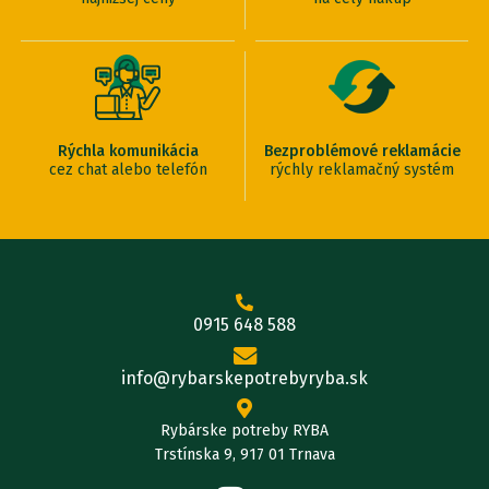
Rýchla komunikácia
Bezproblémové reklamácie
cez chat alebo telefón
rýchly reklamačný systém
0915 648 588
info@rybarskepotrebyryba.sk
Rybárske potreby RYBA
Trstínska 9, 917 01 Trnava