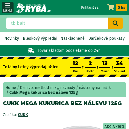
0 ks
Prihlásiť sa
MENU
Novinky
Bleskový výpredaj
Naskladnené
Darčekové poukazy
Tovar skladom
odosielame do 24h
12
2
13
33
:
:
:
Totálny Letný výpredaj už len
Dní
Hodín
Minút
Sekúnd
Home
Krmivo, method mixy, návnady
nástrahy na háčik
Cukk Mega kukurica bez nálevu 125g
CUKK MEGA KUKURICA BEZ NÁLEVU 125G
Značka:
CUKK
AKCIA -10%