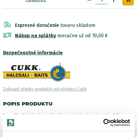
Expresné doručenie
tovaru skladom
Nákup na splátky
mesačne už od 10,00 €
Bezpečnostné informácie
Zobraziť všetky produkty od výrobcu Cukk
POPIS PRODUKTU
Osvedčená rybárska zaváraná mega kukurica od maďarského
výrobcu fy Cukk. Veľkosť týchto celých obrovských zŕn je 20-
25mm. Sú lahôdkou pre...