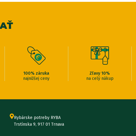
VAŤ
100% záruka
Zľavy 10%
najnižšej ceny
na celý nákup
Rybárske potreby RYBA
Trstínska 9, 917 01 Trnava