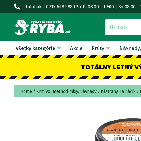
Infolinka: 0915 648 588
(Po-Pi 08:00 - 19:00 | So 08:00 - 
Všetky kategórie
Akcie
Prúty
Návnady,
TOTÁLNY LETNÝ V
Home
Krmivo, method mixy, návnady
nástrahy na háčik