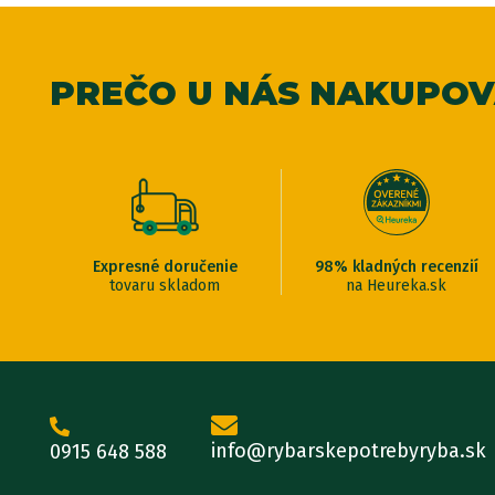
PREČO U NÁS NAKUPO
Expresné doručenie
98% kladných recenzií
tovaru skladom
na Heureka.sk
info@rybarskepotrebyryba.sk
0915 648 588