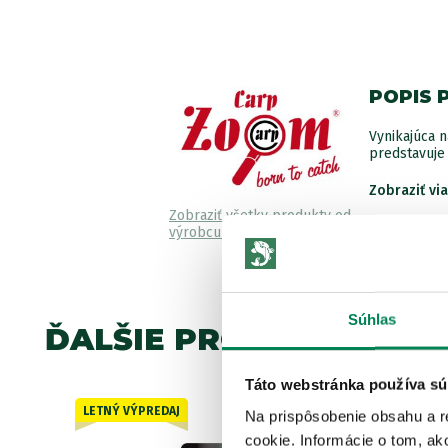
POPIS 
Vynikajúca n
predstavuje 
Zobraziť vi
Zobraziť všetky produkty od
výrobcu Carp Zoom
Súhlas
ĎALŠIE PRODUKTY TEJ 
Táto webstránka používa sú
LETNÝ VÝPREDAJ
Akcia -15%
Na prispôsobenie obsahu a r
cookie. Informácie o tom, ak
3 varianty