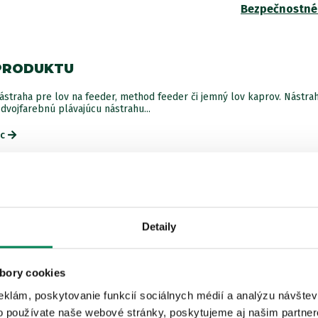
Bezpečnostné
Anan
PRODUKTU
Parame
ástraha pre lov na feeder, method feeder či jemný lov kaprov. Nástra
dvojfarebnú plávajúcu nástrahu...
Čoko
ac
Parame
Detaily
Squi
ISTEJ ZNAČKY
bory cookies
Akcia -34%
eklám, poskytovanie funkcií sociálnych médií a analýzu návšte
o používate naše webové stránky, poskytujeme aj našim partner