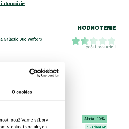
 informácie
ás NBC
Skladom
>5ks
/ u vás už 11.08.
4.09 €
3.68 €
-
+
HODNOTENIE
tre
ha Galactic Duo Wafters
počet recenzií: 1
láda Pomaranč
nie je skladom
UPOZORNIŤ
4.09 €
3.68 €
-
+
tre
O cookies
d Mušľa
nie je v ponuke
Akcia -10%
vnosti používame súbory
om v oblasti sociálnych
5 variantov