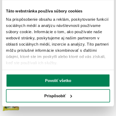
2.68 €
-
+
Parametre
Táto webstránka používa súbory cookies
Na prispôsobenie obsahu a reklám, poskytovanie funkcií
med
sociálnych médií a analýzu návštevnosti používame
nie je skladom
UPOZORNIŤ
súbory cookie. Informácie o tom, ako používate naše
2.77 €
webové stránky, poskytujeme aj našim partnerom v
2.49 €
oblasti sociálnych médií, inzercie a analýzy. Títo partneri
-
+
môžu príslušné informácie skombinovať s ďalšími
Parametre
údajmi, ktoré ste im poskytli alebo ktoré od vás získali,
keď ste používali ich služby.
MMX TTX 1kg
nie je v ponuke
MMX kapor studená voda 1kg
Povoliť všetko
nie je v ponuke
MMX pistácia čierna 1kg
Prispôsobiť
nie je v ponuke