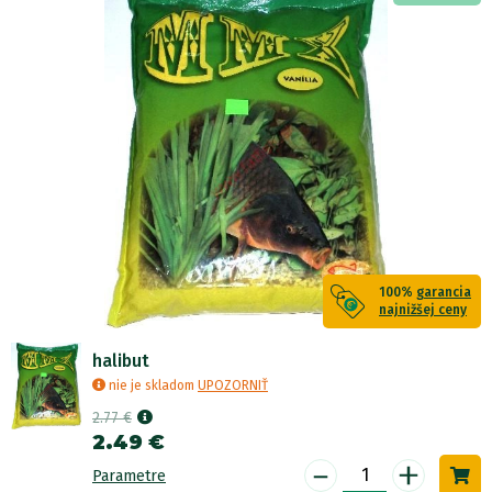
100%
garancia
najnižšej ceny
halibut
nie je skladom
UPOZORNIŤ
2.77 €
2.49 €
-
+
Parametre