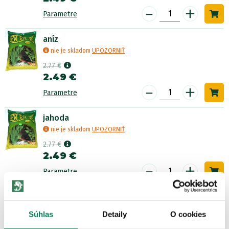
-
+
Parametre
aníz
nie je skladom
UPOZORNIŤ
2.77 €
2.49 €
-
+
Parametre
jahoda
nie je skladom
UPOZORNIŤ
2.77 €
2.49 €
-
+
Parametre
syr
nie je skladom
UPOZORNIŤ
Súhlas
Detaily
O cookies
2.98 €