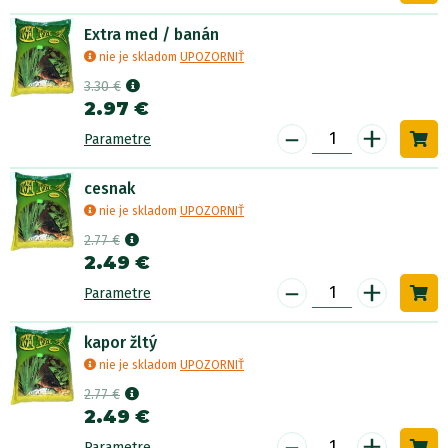
Extra med / banán
nie je skladom
UPOZORNIŤ
3.30 €
2.97 €
-
+
Parametre
cesnak
nie je skladom
UPOZORNIŤ
2.77 €
2.49 €
-
+
Parametre
kapor žltý
nie je skladom
UPOZORNIŤ
2.77 €
2.49 €
-
+
Parametre