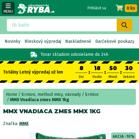
0 ks
Prihlásiť sa
MENU
Novinky
Bleskový výpredaj
Naskladnené
Darčekové poukazy
Tovar skladom
odosielame do 24h
8
18
50
30
:
:
:
Totálny Letný výpredaj už len
Dní
Hodín
Minút
Sekúnd
Home
Krmivo, method mixy, návnady
krmivo
MMX Vnadiaca zmes MMX 1kg
MMX VNADIACA ZMES MMX 1KG
Značka:
MMX
AKCIA -10%