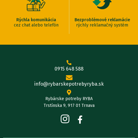
Rýchla komunikácia
Bezproblémové reklamácie
cez chat alebo telefón
rýchly reklamačný systém
0915 648 588
info@rybarskepotrebyryba.sk
Rybárske potreby RYBA
Trstínska 9, 917 01 Trnava