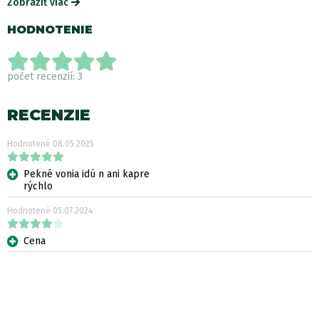
Zobraziť viac
HODNOTENIE
počet recenzií: 3
RECENZIE
Hodnotené
08.05.2025
Pekné vonia idú n ani kapre
rýchlo
Hodnotené
05.07.2024
Cena