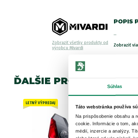
POPIS 
...
Zobraziť všetky produkty od
Zobraziť vi
výrobcu Mivardi
ĎALŠIE PRODUKTY TEJ 
Súhlas
LETNÝ VÝPREDAJ
Akcia -26%
Táto webstránka používa sú
6 variantov
Na prispôsobenie obsahu a r
cookie. Informácie o tom, ak
médií, inzercie a analýzy. Tí