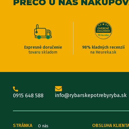
PREČO U NÁS NAKUPO
Expresné doručenie
98% kladných recenzií
tovaru skladom
na Heureka.sk
info@rybarskepotrebyryba.sk
0915 648 588
STRÁNKA
OBSLUHA KLIENT
O nás