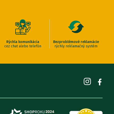
Rýchla komunikácia
Bezproblémové reklamácie
cez chat alebo telefón
rýchly reklamačný systém