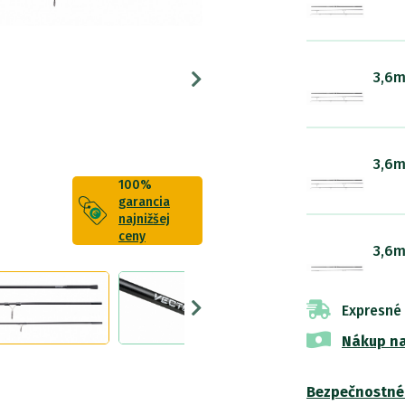
3,6m
3,6m
100%
garancia
najnižšej
ceny
3,6m
Expresné
Nákup na
Bezpečnostné