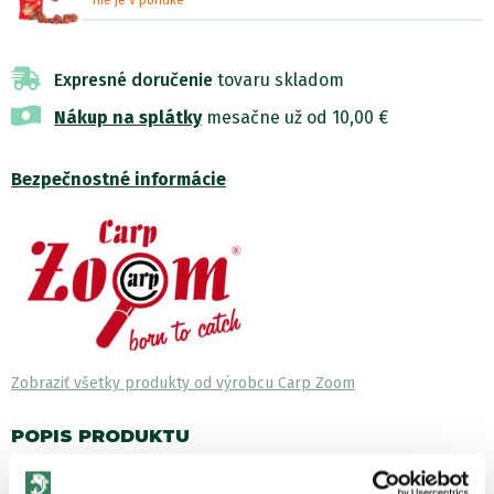
nie je v ponuke
Expresné doručenie
tovaru skladom
Nákup na splátky
mesačne už od 10,00 €
Bezpečnostné informácie
Zobraziť všetky produkty od výrobcu Carp Zoom
POPIS PRODUKTU
Prevŕtané pelety s novou jahodovo-rybacou príchuťou. Majú