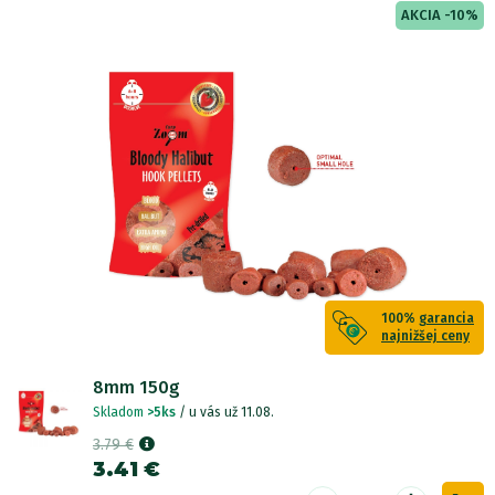
AKCIA -10%
100%
garancia
najnižšej ceny
8mm 150g
Skladom
>5ks
/ u vás už 11.08.
3.79 €
3.41 €