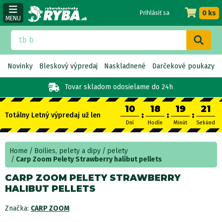
0 ks
Prihlásiť sa
MENU
Novinky
Bleskový výpredaj
Naskladnené
Darčekové poukazy
Tovar skladom
odosielame do 24h
10
18
19
21
:
:
:
Totálny Letný výpredaj už len
Dní
Hodín
Minút
Sekúnd
Home
Boilies, pelety a dipy
pelety
Carp Zoom Pelety Strawberry halibut pellets
CARP ZOOM PELETY STRAWBERRY
HALIBUT PELLETS
Značka:
CARP ZOOM