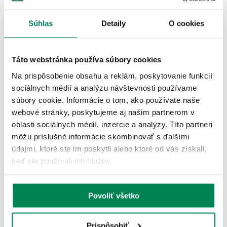
univerzálne využitie vo všetkých vodách sú vhodné na veľa druhov
rýb....
Súhlas
Detaily
O cookies
Zobraziť viac
ĎALŠIE PRODUKTY TEJ ISTEJ
Táto webstránka používa súbory cookies
ZNAČKY
Na prispôsobenie obsahu a reklám, poskytovanie funkcií
sociálnych médií a analýzu návštevnosti používame
súbory cookie. Informácie o tom, ako používate naše
Akcia -10%
webové stránky, poskytujeme aj našim partnerom v
3 varianty
oblasti sociálnych médií, inzercie a analýzy. Títo partneri
môžu príslušné informácie skombinovať s ďalšími
údajmi, ktoré ste im poskytli alebo ktoré od vás získali,
keď ste používali ich služby.
Carp Zoom Olovo PVA Bag Long
Povoliť všetko
Skladom
/ u vás už 11.08.
OD 2.25 €
Prispôsobiť
pôvodne
od 2.50 €