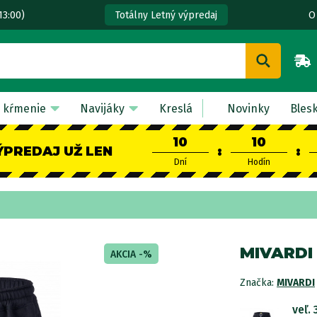
13:00)
O
Totálny Letný výpredaj
 kŕmenie
Navijáky
Kreslá
Novinky
Bles
10
10
ÝPREDAJ UŽ LEN
:
:
Dní
Hodín
MIVARDI
AKCIA -%
Značka:
MIVARDI
veľ. 