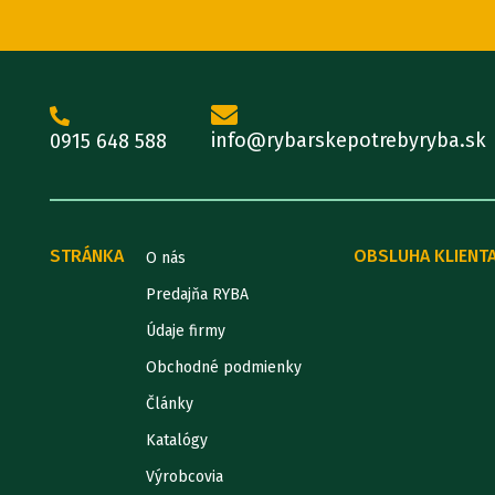
info@rybarskepotrebyryba.sk
0915 648 588
STRÁNKA
OBSLUHA KLIENT
O nás
Predajňa RYBA
Údaje firmy
Obchodné podmienky
Články
Katalógy
Výrobcovia