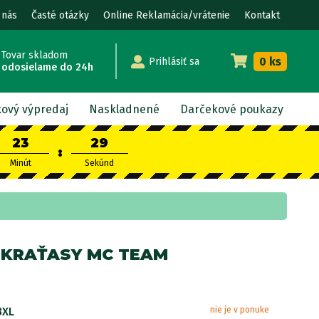
 nás
Časté otázky
Online Reklamácia/vrátenie
Kontakt
Tovar skladom
0 ks
Prihlásiť sa
odosielame do 24h
kový výpredaj
Naskladnené
Darčekové poukazy
23
28
:
Minút
Sekúnd
 KRAŤASY MC TEAM
3XL
nie je v ponuke