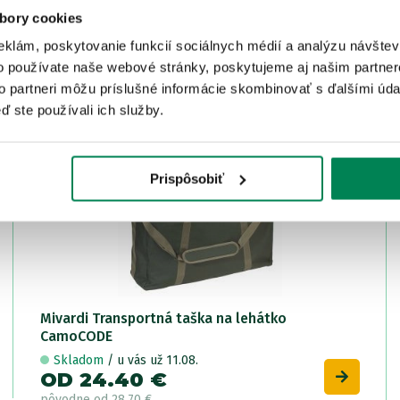
bory cookies
ISTEJ ZNAČKY
eklám, poskytovanie funkcií sociálnych médií a analýzu návšte
o používate naše webové stránky, poskytujeme aj našim partner
to partneri môžu príslušné informácie skombinovať s ďalšími údaj
LETNÝ VÝPREDAJ
Akcia -15%
ď ste používali ich služby.
Prispôsobiť
Mivardi Transportná taška na lehátko
CamoCODE
Skladom
/ u vás už 11.08.
OD 24.40 €
pôvodne
od 28.70 €