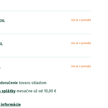
XXL
nie je v ponuke
XL
nie je v ponuke
L
nie je v ponuke
 doručenie
tovaru skladom
 M
nie je v ponuke
 splátky
mesačne už od 10,00 €
 informácie