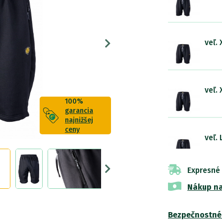
veľ. 
veľ. 
100%
garancia
najnižšej
ceny
veľ. 
Expresné
veľ.
Nákup na
Bezpečnostné