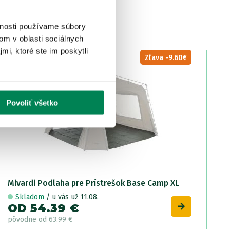
vnosti používame súbory
om v oblasti sociálnych
mi, ktoré ste im poskytli
LETNÝ VÝPREDAJ
Zľava -9.60€
Povoliť všetko
Mivardi Podlaha pre Prístrešok Base Camp XL
Skladom
/ u vás už 11.08.
OD 54.39 €
pôvodne
od 63.99 €