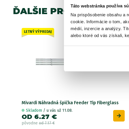
Táto webstránka používa sú
ĎALŠIE PRODUKTY TEJ 
Na prispôsobenie obsahu a r
cookie. Informácie o tom, ak
médií, inzercie a analýzy. Tí
LETNÝ VÝPREDAJ
Akcia -15%
alebo ktoré od vás získali, ke
32 variantov
Mivardi Náhradná špička Feeder Tip Fiberglass
Skladom
/ u vás už 11.08.
OD 6.27 €
pôvodne
od 7.17 €