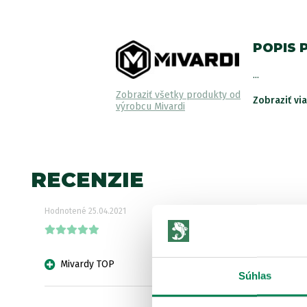
POPIS 
...
Zobraziť všetky produkty od
Zobraziť vi
výrobcu Mivardi
RECENZIE
Hodnotené
25.04.2021
Mivardy TOP
Súhlas