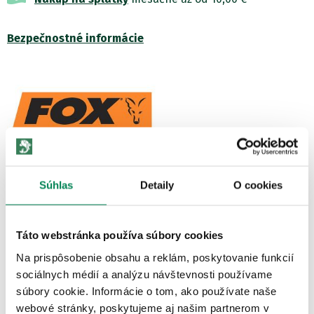
Bezpečnostné informácie
Zobraziť všetky produkty od výrobcu Fox
Súhlas
Detaily
O cookies
POPIS PRODUKTU
Táto webstránka používa súbory cookies
Veľmi príjemná ľahká mikina na zips určená do teplejšieho a
prechodného obdobia v štýlovej čiernej farbe s oranžovým
Na prispôsobenie obsahu a reklám, poskytovanie funkcií
logom...
sociálnych médií a analýzu návštevnosti používame
súbory cookie. Informácie o tom, ako používate naše
Zobraziť viac
webové stránky, poskytujeme aj našim partnerom v