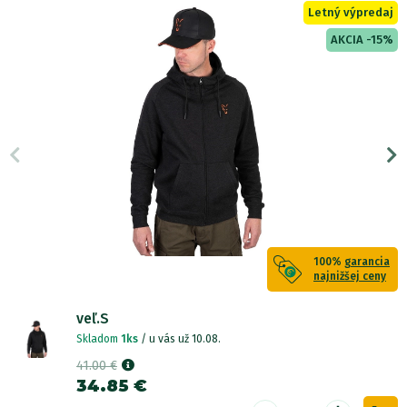
Letný výpredaj
AKCIA -15%
100%
garancia
najnižšej ceny
veľ.S
Skladom
1ks
/ u vás už 10.08.
41.00 €
34.85 €