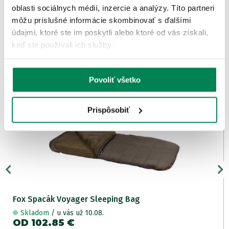
HODNOTENIE
oblasti sociálnych médií, inzercie a analýzy. Títo partneri
môžu príslušné informácie skombinovať s ďalšími
údajmi, ktoré ste im poskytli alebo ktoré od vás získali,
počet recenzií: 1
keď ste používali ich služby.
ĎALŠIE PRODUKTY TEJ ISTEJ
ZNAČKY
Povoliť všetko
Zľava -61.05€
Prispôsobiť
LETNÝ VÝPREDAJ
3 varianty
Fox Spacák Voyager Sleeping Bag
Skladom
/ u vás už 10.08.
OD 102.85 €