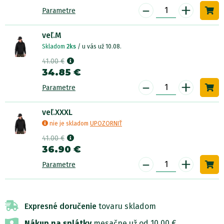
-
+
Parametre
veľ.M
Skladom
2ks
/ u vás už 10.08.
41.00 €
34.85 €
-
+
Parametre
veľ.XXXL
nie je skladom
UPOZORNIŤ
41.00 €
36.90 €
-
+
Parametre
Expresné doručenie
tovaru skladom
Nákup na splátky
mesačne už od 10,00 €