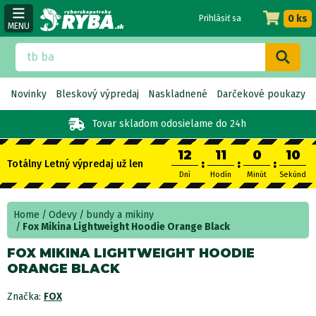
0 ks
Prihlásiť sa
MENU
Novinky
Bleskový výpredaj
Naskladnené
Darčekové poukazy
Tovar skladom
odosielame do 24h
12
11
0
10
:
:
:
Totálny Letný výpredaj už len
Dní
Hodín
Minút
Sekúnd
Home
Odevy
bundy a mikiny
Fox Mikina Lightweight Hoodie Orange Black
FOX MIKINA LIGHTWEIGHT HOODIE
ORANGE BLACK
Značka:
FOX