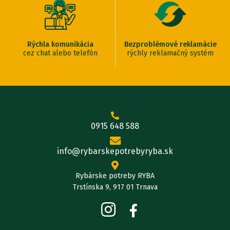
Rýchla komunikácia
Bezproblémové reklamácie
cez chat alebo telefón
rýchly reklamačný systém
0915 648 588
info@rybarskepotrebyryba.sk
Rybárske potreby RYBA
Trstínska 9, 917 01 Trnava