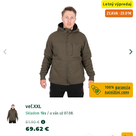
Letný výpredaj
ZĽAVA -23.01€
100%
garancia
najnižšej ceny
veľ.XXL
Skladom
1ks
/ u vás už 07.08.
81.90 €
69.62 €