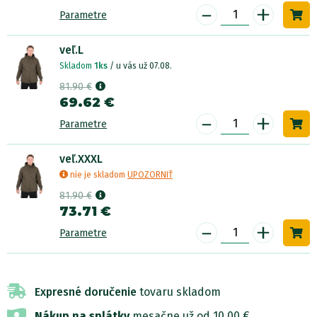
-
+
Parametre
veľ.L
Skladom
1ks
/ u vás už 07.08.
81.90 €
69.62 €
-
+
Parametre
veľ.XXXL
nie je skladom
UPOZORNIŤ
81.90 €
73.71 €
-
+
Parametre
Expresné doručenie
tovaru skladom
Nákup na splátky
mesačne už od 10,00 €