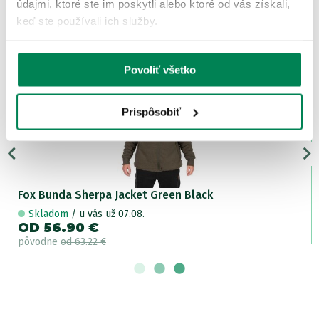
ĎALŠIE PRODUKTY TEJ ISTEJ
údajmi, ktoré ste im poskytli alebo ktoré od vás získali,
keď ste používali ich služby.
ZNAČKY
Zľava -23.01€
Povoliť všetko
LETNÝ VÝPREDAJ
6 variantov
Prispôsobiť
Fox Bunda Sherpa Jacket Green Black
Skladom
/ u vás už 07.08.
OD 56.90 €
pôvodne
od 63.22 €