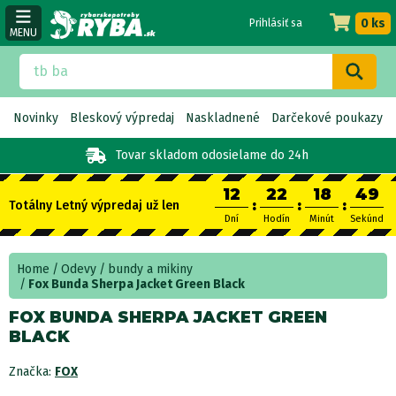
0 ks
Prihlásiť sa
MENU
Novinky
Bleskový výpredaj
Naskladnené
Darčekové poukazy
Tovar skladom
odosielame do 24h
12
22
18
49
:
:
:
Totálny Letný výpredaj už len
Dní
Hodín
Minút
Sekúnd
Home
Odevy
bundy a mikiny
Fox Bunda Sherpa Jacket Green Black
FOX BUNDA SHERPA JACKET GREEN
BLACK
Značka:
FOX