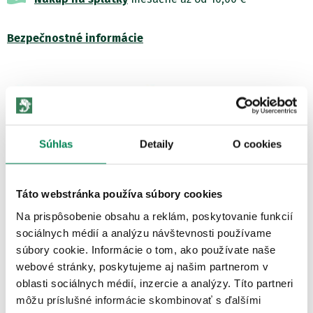
Bezpečnostné informácie
Súhlas
Detaily
O cookies
Zobraziť všetky produkty od výrobcu Fox
Táto webstránka používa súbory cookies
POPIS PRODUKTU
Na prispôsobenie obsahu a reklám, poskytovanie funkcií
sociálnych médií a analýzu návštevnosti používame
Veľmi teplá a pohodlná bunda Fox Sherpa Jacket Green Black
súbory cookie. Informácie o tom, ako používate naše
s kapucňou a fleeceovou Sherpa podšívkou. •Extrémne hrejivá...
webové stránky, poskytujeme aj našim partnerom v
Zobraziť viac
oblasti sociálnych médií, inzercie a analýzy. Títo partneri
môžu príslušné informácie skombinovať s ďalšími