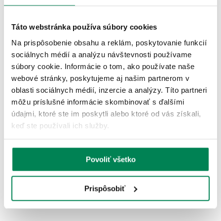
ĎALŠIE PRODUKTY TEJ ISTEJ
ZNAČKY
Táto webstránka používa súbory cookies
Na prispôsobenie obsahu a reklám, poskytovanie funkcií
Akcia -15%
LETNÝ VÝPREDAJ
sociálnych médií a analýzu návštevnosti používame
súbory cookie. Informácie o tom, ako používate naše
webové stránky, poskytujeme aj našim partnerom v
oblasti sociálnych médií, inzercie a analýzy. Títo partneri
môžu príslušné informácie skombinovať s ďalšími
údajmi, ktoré ste im poskytli alebo ktoré od vás získali,
keď ste používali ich služby.
Mivardi Tigrí orech Rapid Drvený 1kg
Skladom
/ u vás už 11.08.
OD 8.42 €
Povoliť všetko
pôvodne
od 9.90 €
Prispôsobiť