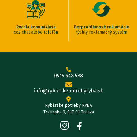
Rýchla komunikácia
Bezproblémové reklamácie
cez chat alebo telefón
rýchly reklamačný systém
0915 648 588
info@rybarskepotrebyryba.sk
Rybárske potreby RYBA
Trstínska 9, 917 01 Trnava