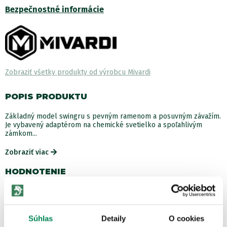
Bezpečnostné informácie
Zobraziť všetky produkty od výrobcu Mivardi
POPIS PRODUKTU
Základný model swingru s pevným ramenom a posuvným závažím.
Je vybavený adaptérom na chemické svetielko a spoľahlivým
zámkom...
Zobraziť viac
HODNOTENIE
počet recenzií: 1
Súhlas
Detaily
O cookies