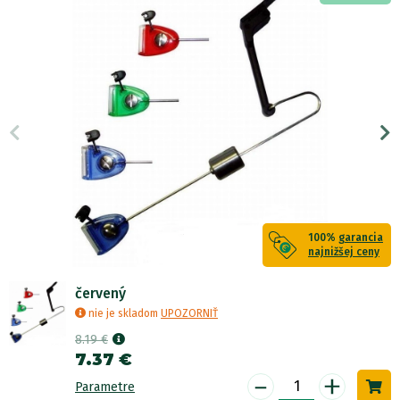
100%
garancia
najnižšej ceny
červený
nie je skladom
UPOZORNIŤ
8.19 €
7.37 €
-
+
Parametre