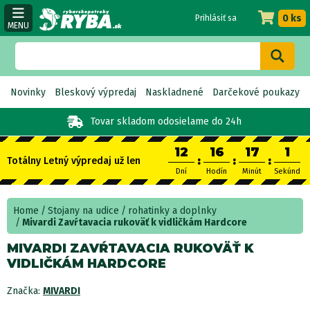
0 ks
Prihlásiť sa
MENU
Novinky
Bleskový výpredaj
Naskladnené
Darčekové poukazy
Tovar skladom
odosielame do 24h
12
16
17
1
:
:
:
Totálny Letný výpredaj už len
Dní
Hodín
Minút
Sekúnd
Home
Stojany na udice
rohatinky a doplnky
Mivardi Zavŕtavacia rukoväť k vidličkám Hardcore
MIVARDI ZAVŔTAVACIA RUKOVÄŤ K
VIDLIČKÁM HARDCORE
Značka:
MIVARDI