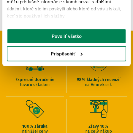
môžu príslušné informácie skombinovať s ďalšími
údajmi, ktoré ste im poskytli alebo ktoré od vás získali,
keď ste používali ich služby.
Povoliť všetko
PREČO U NÁS NAKUPOVAŤ
Prispôsobiť
Expresné doručenie
98% kladných recenzií
tovaru skladom
na Heureka.sk
100% záruka
Zľavy 10%
najnižšej ceny
na celý nákup