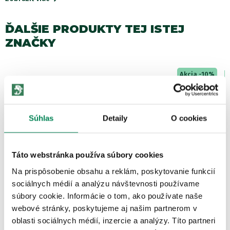
ĎALŠIE PRODUKTY TEJ ISTEJ
ZNAČKY
Akcia -10%
6 variantov
Súhlas
Detaily
O cookies
Táto webstránka používa súbory cookies
Mivardi Háčiky Yamatsu Iseama očko
Na prispôsobenie obsahu a reklám, poskytovanie funkcií
Skladom
/ u vás už 07.08.
sociálnych médií a analýzu návštevnosti používame
OD 1.43 €
súbory cookie. Informácie o tom, ako používate naše
pôvodne
od 1.59 €
webové stránky, poskytujeme aj našim partnerom v
oblasti sociálnych médií, inzercie a analýzy. Títo partneri