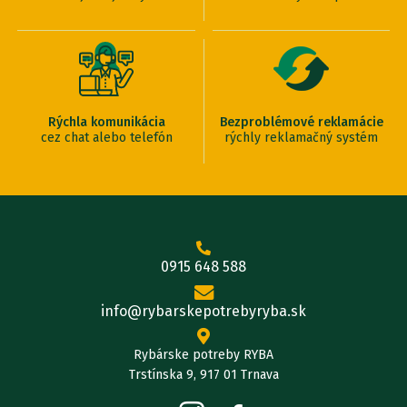
Rýchla komunikácia
Bezproblémové reklamácie
cez chat alebo telefón
rýchly reklamačný systém
0915 648 588
info@rybarskepotrebyryba.sk
Rybárske potreby RYBA
Trstínska 9, 917 01 Trnava