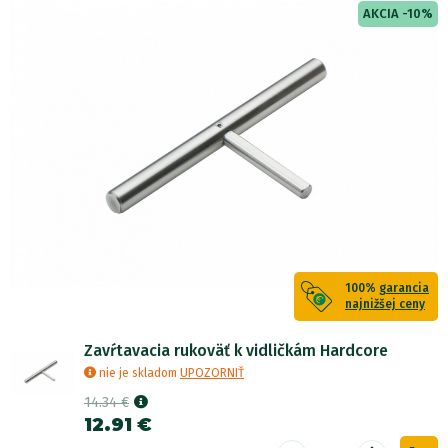
AKCIA -10%
100%
garancia
najnižšej ceny
Zavŕtavacia rukoväť k vidličkám Hardcore
nie je skladom
UPOZORNIŤ
14.34 €
12.91 €