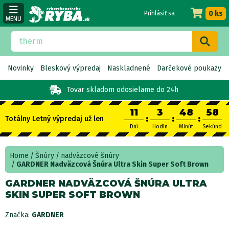
0 ks
Prihlásiť sa
MENU
Novinky
Bleskový výpredaj
Naskladnené
Darčekové poukazy
Tovar skladom
odosielame do 24h
11
3
48
57
:
:
:
Totálny Letný výpredaj už len
Dní
Hodín
Minút
Sekúnd
Home
Šnúry
nadväzcové šnúry
GARDNER Nadväzcová Šnúra Ultra Skin Super Soft Brown
GARDNER NADVÄZCOVÁ ŠNÚRA ULTRA
SKIN SUPER SOFT BROWN
Značka:
GARDNER