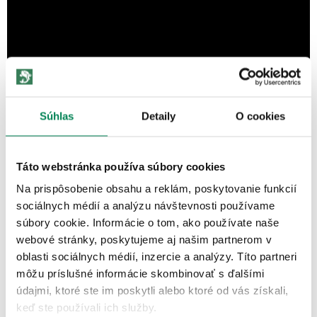
Súhlas
Detaily
O cookies
Táto webstránka používa súbory cookies
Na prispôsobenie obsahu a reklám, poskytovanie funkcií
sociálnych médií a analýzu návštevnosti používame
súbory cookie. Informácie o tom, ako používate naše
webové stránky, poskytujeme aj našim partnerom v
ĎALŠIE PRODUKTY TEJ ISTEJ
oblasti sociálnych médií, inzercie a analýzy. Títo partneri
ZNAČKY
môžu príslušné informácie skombinovať s ďalšími
údajmi, ktoré ste im poskytli alebo ktoré od vás získali,
keď ste používali ich služby.
Akcia -15%
LETNÝ VÝPREDAJ