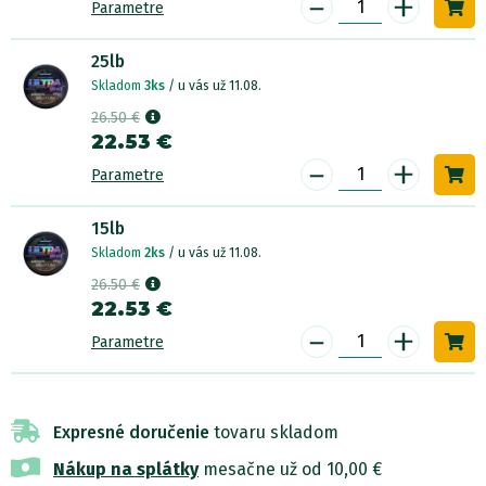
-
+
Parametre
25lb
Skladom
3ks
/ u vás už 11.08.
26.50 €
22.53 €
-
+
Parametre
15lb
Skladom
2ks
/ u vás už 11.08.
26.50 €
22.53 €
-
+
Parametre
Expresné doručenie
tovaru skladom
Nákup na splátky
mesačne už od 10,00 €