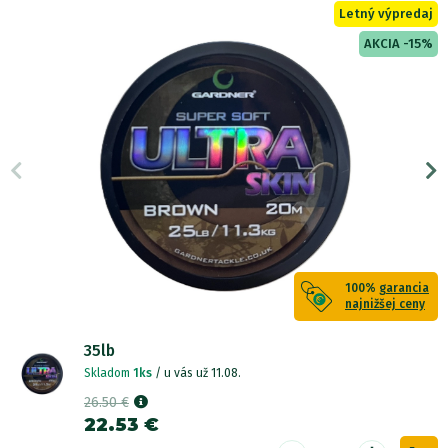
Letný výpredaj
AKCIA -15%
100%
garancia
najnižšej ceny
35lb
Skladom
1ks
/ u vás už 11.08.
26.50 €
22.53 €