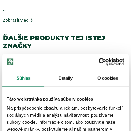
...
Zobraziť viac
ĎALŠIE PRODUKTY TEJ ISTEJ
ZNAČKY
Akcia -72%
LETNÝ VÝPREDAJ
3 varianty
Súhlas
Detaily
O cookies
Táto webstránka používa súbory cookies
Na prispôsobenie obsahu a reklám, poskytovanie funkcií
sociálnych médií a analýzu návštevnosti používame
Strike King Šnúra Tour Grade 137m Green
súbory cookie. Informácie o tom, ako používate naše
Skladom
/ u vás už 11.08.
OD 8.41 €
webové stránky, poskytujeme aj našim partnerom v