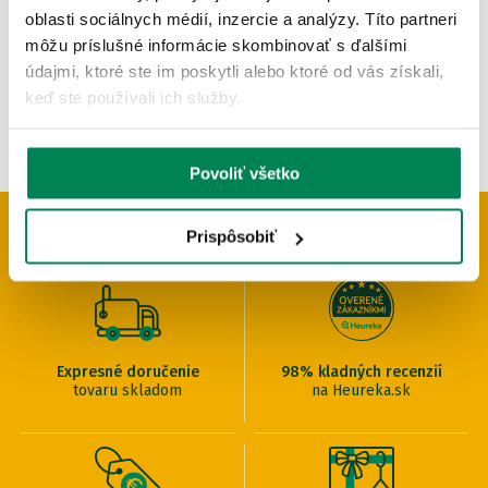
pôvodne
od 29.90 €
oblasti sociálnych médií, inzercie a analýzy. Títo partneri
môžu príslušné informácie skombinovať s ďalšími
údajmi, ktoré ste im poskytli alebo ktoré od vás získali,
keď ste používali ich služby.
Povoliť všetko
PREČO U NÁS NAKUPOVAŤ
Prispôsobiť
Expresné doručenie
98% kladných recenzií
tovaru skladom
na Heureka.sk