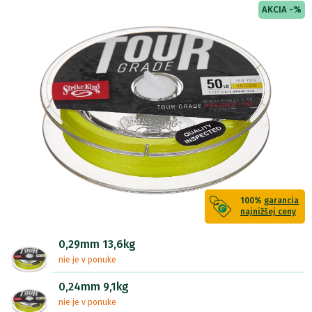
AKCIA -%
100%
garancia
najnižšej ceny
0,29mm 13,6kg
nie je v ponuke
0,24mm 9,1kg
nie je v ponuke