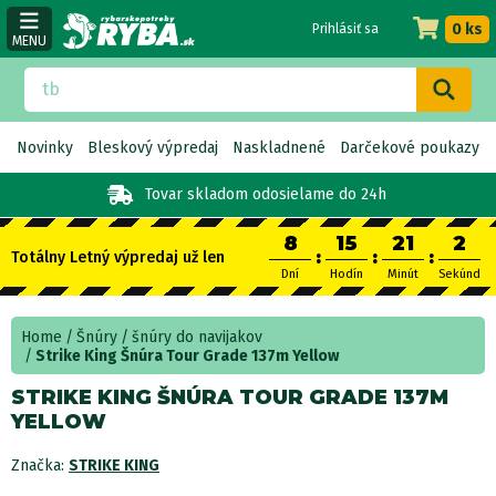
0 ks
Prihlásiť sa
MENU
Novinky
Bleskový výpredaj
Naskladnené
Darčekové poukazy
Tovar skladom
odosielame do 24h
8
15
21
2
:
:
:
Totálny Letný výpredaj už len
Dní
Hodín
Minút
Sekúnd
Home
Šnúry
šnúry do navijakov
Strike King Šnúra Tour Grade 137m Yellow
STRIKE KING ŠNÚRA TOUR GRADE 137M
YELLOW
Značka:
STRIKE KING