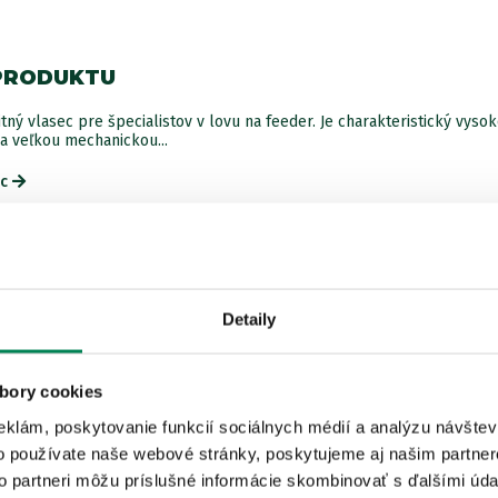
200
PRODUKTU
tný vlasec pre špecialistov v lovu na feeder. Je charakteristický vyso
a veľkou mechanickou...
ac
ISTEJ ZNAČKY
Detaily
LETNÝ VÝPREDAJ
Akcia -15%
bory cookies
2 varianty
eklám, poskytovanie funkcií sociálnych médií a analýzu návšte
o používate naše webové stránky, poskytujeme aj našim partner
to partneri môžu príslušné informácie skombinovať s ďalšími údaj