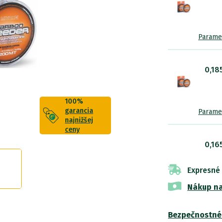
Parame
0,1
100%
garancia
Parame
najnižšej
ceny
0,1
Expresné
Nákup na
Parame
Bezpečnostné
Vlas