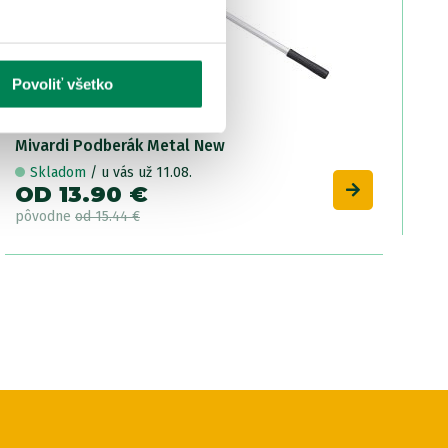
Povoliť všetko
Mivardi Podberák Metal New
Skladom
/ u vás už 11.08.
OD 13.90 €
pôvodne
od 15.44 €