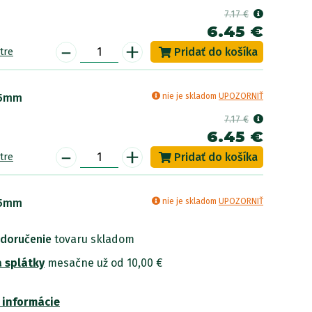
7.17 €
6.45 €
-
+
tre
85mm
nie je skladom
UPOZORNIŤ
7.17 €
6.45 €
-
+
tre
65mm
nie je skladom
UPOZORNIŤ
7.17 €
 doručenie
tovaru skladom
6.45 €
-
+
 splátky
tre
mesačne už od 10,00 €
 informácie
ec Carbon Feeder 0,145mm
nie je v ponuke