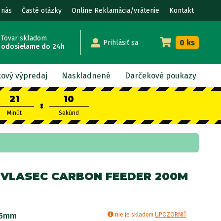
 nás
Časté otázky
Online Reklamácia/vrátenie
Kontakt
Tovar skladom
0 ks
Prihlásiť sa
odosielame do 24h
kový výpredaj
Naskladnené
Darčekové poukazy
21
9
:
Minút
Sekúnd
 VLASEC CARBON FEEDER 200M
05mm
nie je skladom
UPOZORNIŤ