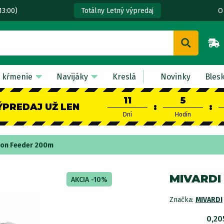
13:00)
O
Totálny Letný výpredaj
 kŕmenie
Navijáky
Kreslá
Novinky
Bles
11
5
ÝPREDAJ UŽ LEN
:
:
Dní
Hodín
bon Feeder 200m
MIVARDI
AKCIA -10%
Značka:
MIVARDI
0,2