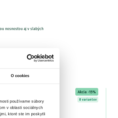
m
kou nosnosťou aj v slabých
O cookies
LETNÝ VÝPREDAJ
Akcia -15%
8 variantov
vnosti používame súbory
om v oblasti sociálnych
mi, ktoré ste im poskytli