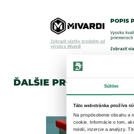
POPIS 
Vysoko kvali
priemeroch 
Zobraziť všetky produkty od
výrobcu Mivardi
Zobraziť vi
ĎALŠIE PRODUKTY TEJ 
Súhlas
Akcia -63%
Táto webstránka používa sú
Na prispôsobenie obsahu a r
cookie. Informácie o tom, ak
médií, inzercie a analýzy. Tí