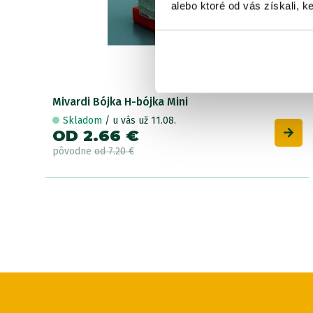
alebo ktoré od vás získali, ke
Mivardi Bójka H-bójka Mini
Skladom
/ u vás už 11.08.
OD 2.66 €
pôvodne
od 7.20 €