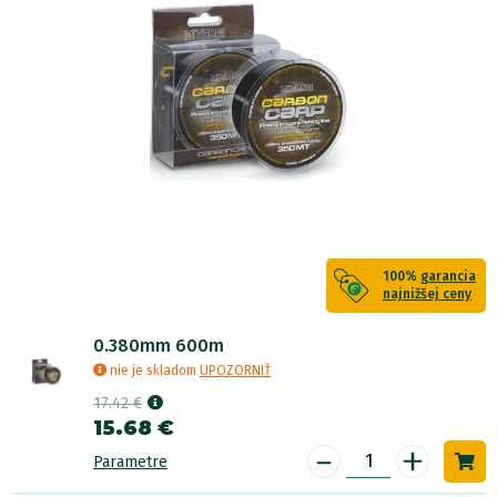
100%
garancia
najnižšej ceny
0.380mm 600m
nie je skladom
UPOZORNIŤ
17.42 €
15.68 €
-
+
Parametre