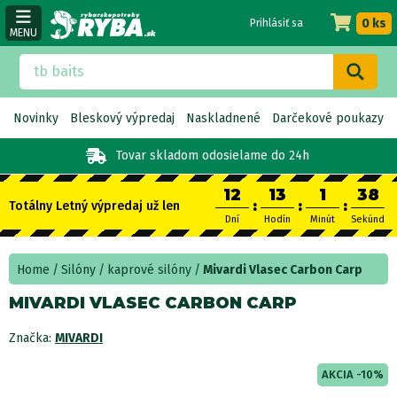
0 ks
Prihlásiť sa
MENU
Novinky
Bleskový výpredaj
Naskladnené
Darčekové poukazy
Tovar skladom
odosielame do 24h
12
13
1
37
:
:
:
Totálny Letný výpredaj už len
Dní
Hodín
Minút
Sekúnd
Home
Silóny
kaprové silóny
Mivardi Vlasec Carbon Carp
MIVARDI VLASEC CARBON CARP
Značka:
MIVARDI
AKCIA -10%