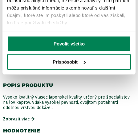
oblasti sociálnych médií, inzercie a analýzy. Títo partneri
Expresné doručenie
tovaru skladom
môžu príslušné informácie skombinovať s ďalšími
Nákup na splátky
mesačne už od 10,00 €
údajmi, ktoré ste im poskytli alebo ktoré od vás získali,
keď ste používali ich služby.
Bezpečnostné informácie
Povoliť všetko
Prispôsobiť
Zobraziť všetky produkty od výrobcu Mivardi
POPIS PRODUKTU
Vysoko kvalitný vlasec japonskej kvality určený pre špecialistov
na lov kaprov. Vďaka vysokej pevnosti, dvojitom potiahnutí
odolnou vrstvou dokáže...
Zobraziť viac
HODNOTENIE