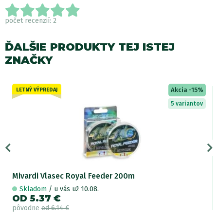
počet recenzií: 2
ĎALŠIE PRODUKTY TEJ ISTEJ
ZNAČKY
Akcia -15%
LETNÝ VÝPREDAJ
5 variantov
Mivardi Vlasec Royal Feeder 200m
Skladom
/ u vás už 10.08.
OD 5.37 €
pôvodne
od 6.14 €