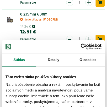
-
+
Parametre
0.235mm 600m
nie je skladom
UPOZORNIŤ
14.34 €
12.91 €
-
+
Parametre
0.235mm 350m
nie je skladom
UPOZORNIŤ
Súhlas
Detaily
O cookies
10.25 €
9.23 €
-
+
Parametre
Táto webstránka používa súbory cookies
Na prispôsobenie obsahu a reklám, poskytovanie funkcií
0.350mm 5000m
sociálnych médií a analýzu návštevnosti používame
nie je v ponuke
súbory cookie. Informácie o tom, ako používate naše
webové stránky, poskytujeme aj našim partnerom v