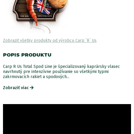
Zobraziť všetky produkty od výrobcu Carp ´R´ Us
POPIS PRODUKTU
Carp R Us Total Spod Line je špecializovaný kaprársky vlasec
navrhnutý pre intenzívne používanie so všetkými typmi
zakrmovacích rakiet a spodových...
Zobraziť viac