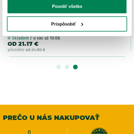
Povoliť všetko
Prispôsobiť
Carp ´R´ Us Vlasec Total Contact Line Yellow 1000m
Skladom
/ u vás už 10.08.
OD 21.17 €
pôvodne
od 24.90 €
PREČO U NÁS NAKUPOVAŤ