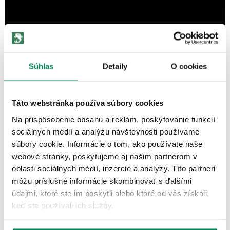
Súhlas
Detaily
O cookies
Táto webstránka používa súbory cookies
Na prispôsobenie obsahu a reklám, poskytovanie funkcií
sociálnych médií a analýzu návštevnosti používame
ĎALŠIE PRODUKTY TEJ ISTEJ
súbory cookie. Informácie o tom, ako používate naše
webové stránky, poskytujeme aj našim partnerom v
ZNAČKY
oblasti sociálnych médií, inzercie a analýzy. Títo partneri
môžu príslušné informácie skombinovať s ďalšími
Akcia -15%
LETNÝ VÝPREDAJ
údajmi, ktoré ste im poskytli alebo ktoré od vás získali,
keď ste používali ich služby.
3 varianty