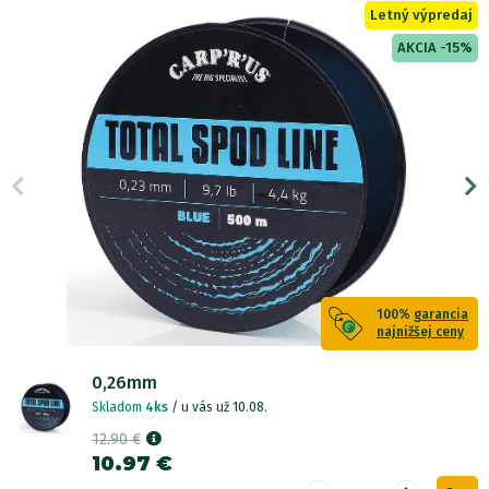
Letný výpredaj
AKCIA -15%
100%
garancia
najnižšej ceny
0,26mm
Skladom
4ks
/ u vás už 10.08.
12.90 €
10.97 €