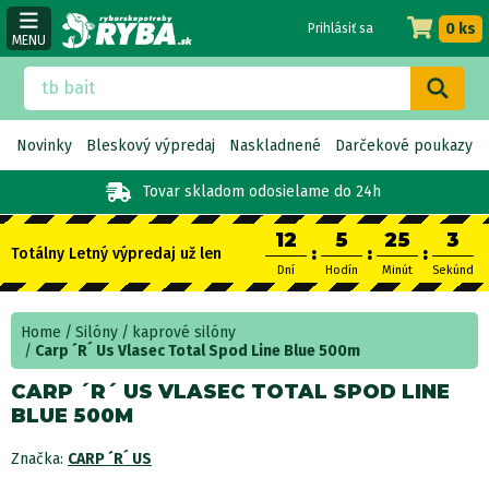
0 ks
Prihlásiť sa
MENU
Novinky
Bleskový výpredaj
Naskladnené
Darčekové poukazy
Tovar skladom
odosielame do 24h
12
5
25
2
:
:
:
Totálny Letný výpredaj už len
Dní
Hodín
Minút
Sekúnd
Home
Silóny
kaprové silóny
Carp ´R´ Us Vlasec Total Spod Line Blue 500m
CARP ´R´ US VLASEC TOTAL SPOD LINE
BLUE 500M
Značka:
CARP ´R´ US