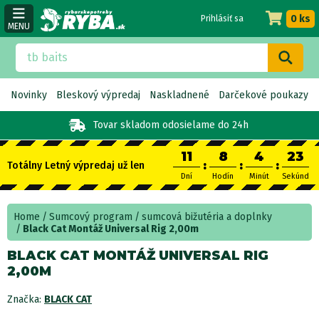
0 ks
Prihlásiť sa
MENU
Novinky
Bleskový výpredaj
Naskladnené
Darčekové poukazy
Tovar skladom
odosielame do 24h
11
8
4
23
:
:
:
Totálny Letný výpredaj už len
Dní
Hodín
Minút
Sekúnd
Home
Sumcový program
sumcová bižutéria a doplnky
Black Cat Montáž Universal Rig 2,00m
BLACK CAT MONTÁŽ UNIVERSAL RIG
2,00M
Značka:
BLACK CAT