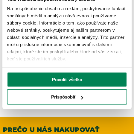
Na prispôsobenie obsahu a reklám, poskytovanie funkcií
sociálnych médií a analýzu návštevnosti používame
súbory cookie. Informácie o tom, ako používate naše
webové stránky, poskytujeme aj našim partnerom v
oblasti sociálnych médií, inzercie a analýzy. Títo partneri
môžu príslušné informácie skombinovať s ďalšími
Black Cat Udica Battle Cat Elite Vertical 1-Diel
údajmi, ktoré ste im poskytli alebo ktoré od vás získali,
Skladom
/ u vás už 11.08.
keď ste používali ich služby.
OD 161.42 €
pôvodne
od 189.90 €
Povoliť všetko
Prispôsobiť
PREČO U NÁS NAKUPOVAŤ