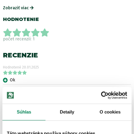
Zobraziť viac
HODNOTENIE
počet recenzií: 1
RECENZIE
Hodnotené
20.01.2025
Ok
ĎALŠIE PRODUKTY TEJ ISTEJ
ZNAČKY
Súhlas
Detaily
O cookies
Zľava -28.48€
LETNÝ VÝPREDAJ
Táto webstránka používa súbory cookies