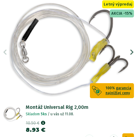
Letný výpredaj
AKCIA -15%
100%
garancia
najnižšej ceny
Montáž Universal Rig 2,00m
Skladom
5ks
/ u vás už 11.08.
10.50 €
8.93 €