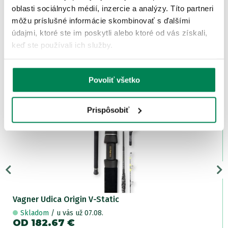
oblasti sociálnych médií, inzercie a analýzy. Títo partneri
No myslým si, že vábnička za 60€ by si zaslúžila aj nejaké
môžu príslušné informácie skombinovať s ďalšími
kvalitnejšie balenie - nejaký box......
údajmi, ktoré ste im poskytli alebo ktoré od vás získali,
keď ste používali ich služby.
ĎALŠIE PRODUKTY TEJ ISTEJ
ZNAČKY
Povoliť všetko
Zľava -34.48€
Prispôsobiť
LETNÝ VÝPREDAJ
2 varianty
Vagner Udica Origin V-Static
Skladom
/ u vás už 07.08.
OD 182.67 €