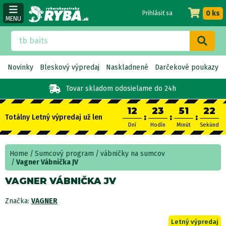
0 ks
Prihlásiť sa
MENU
Novinky
Bleskový výpredaj
Naskladnené
Darčekové poukazy
Tovar skladom
odosielame do 24h
12
23
51
22
:
:
:
Totálny Letný výpredaj už len
Dní
Hodín
Minút
Sekúnd
Home
Sumcový program
vábničky na sumcov
Vagner Vábnička JV
VAGNER VÁBNIČKA JV
Značka:
VAGNER
Letný výpredaj