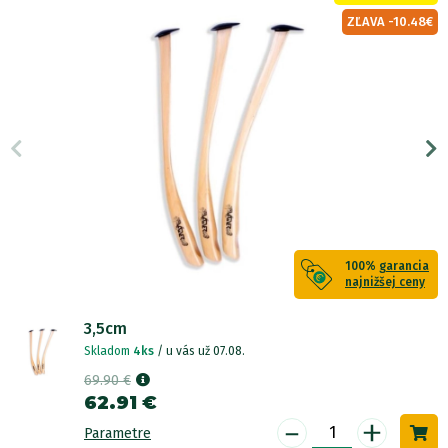
ZĽAVA -10.48€
100%
garancia
najnižšej ceny
3,5cm
Skladom
4ks
/ u vás už 07.08.
69.90 €
62.91 €
-
+
Parametre