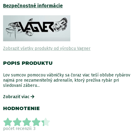
Bezpečnostné informácie
Zobraziť všetky produkty od výrobcu Vagner
POPIS PRODUKTU
Lov sumcov pomocou vábničky sa čoraz viac teší obľube rybárov
najmä pre nezameniteľný adrenalín, ktorý prežíva rybár pri
sledovaní záberu...
Zobraziť viac
HODNOTENIE
počet recenzií: 3