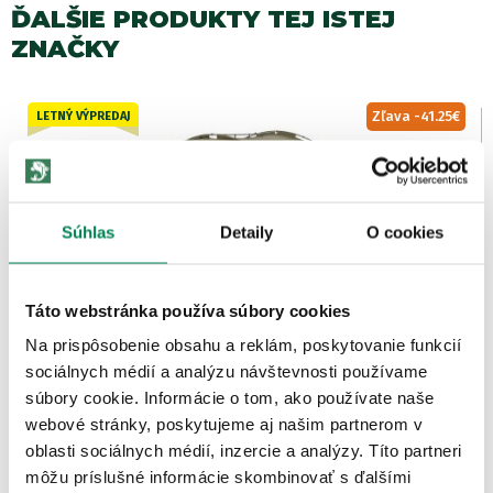
ĎALŠIE PRODUKTY TEJ ISTEJ
ZNAČKY
Zľava -41.25€
LETNÝ VÝPREDAJ
Súhlas
Detaily
O cookies
Táto webstránka používa súbory cookies
Mivardi Bivak Entrix XL
Skladom
/ u vás už 10.08.
Na prispôsobenie obsahu a reklám, poskytovanie funkcií
OD 233.74 €
sociálnych médií a analýzu návštevnosti používame
pôvodne
od 274.99 €
súbory cookie. Informácie o tom, ako používate naše
webové stránky, poskytujeme aj našim partnerom v
oblasti sociálnych médií, inzercie a analýzy. Títo partneri
môžu príslušné informácie skombinovať s ďalšími