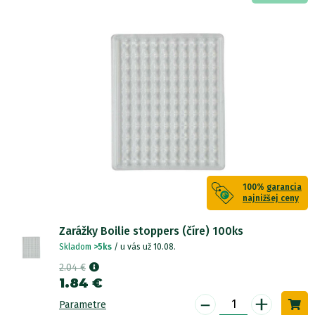
100%
garancia
najnižšej ceny
Zarážky Boilie stoppers (číre) 100ks
Skladom
>5ks
/ u vás už 10.08.
2.04 €
1.84 €
-
+
Parametre