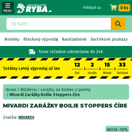
0 ks
Prihlásiť sa
MENU
Novinky
Bleskový výpredaj
Naskladnené
Darčekové poukazy
Tovar skladom
odosielame do 24h
12
2
15
33
:
:
:
Totálny Letný výpredaj už len
Dní
Hodín
Minút
Sekúnd
Home
Bižutéria
zarážky na boilies a pelety
Mivardi Zarážky Boilie Stoppers číre
MIVARDI ZARÁŽKY BOILIE STOPPERS ČÍRE
Značka:
MIVARDI
AKCIA -10%