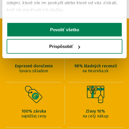
údajmi, ktoré ste im poskytli alebo ktoré od vás získali,
keď ste používali ich služby.
Povoliť všetko
PREČO U NÁS NAKUPOVAŤ
Prispôsobiť
Expresné doručenie
98% kladných recenzií
tovaru skladom
na Heureka.sk
100% záruka
Zľavy 10%
najnižšej ceny
na celý nákup