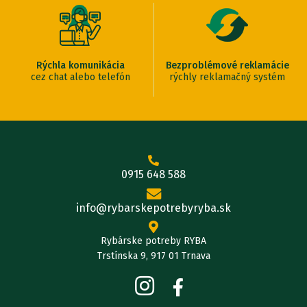
Rýchla komunikácia
Bezproblémové reklamácie
cez chat alebo telefón
rýchly reklamačný systém
0915 648 588
info@rybarskepotrebyryba.sk
Rybárske potreby RYBA
Trstínska 9, 917 01 Trnava