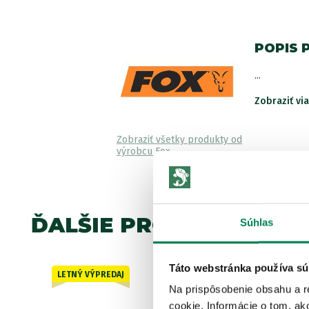
POPIS 
...
Zobraziť vi
Zobraziť všetky produkty od
výrobcu Fox
ĎALŠIE PRODUKTY TEJ 
Súhlas
Táto webstránka používa sú
LETNÝ VÝPREDAJ
Zľava -23.01€
Na prispôsobenie obsahu a r
6 variantov
cookie. Informácie o tom, ak