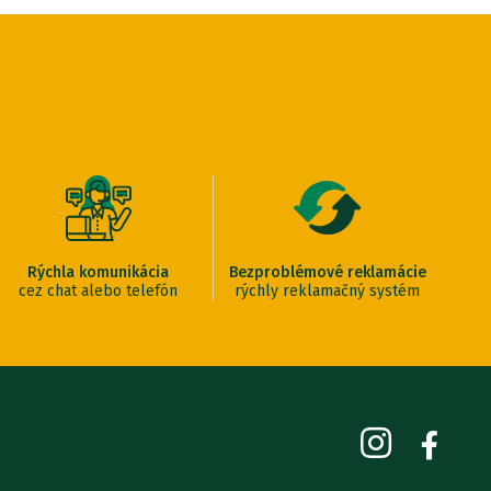
Rýchla komunikácia
Bezproblémové reklamácie
cez chat alebo telefón
rýchly reklamačný systém