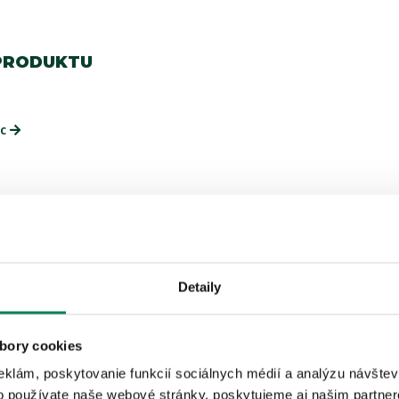
PRODUKTU
ac
ISTEJ ZNAČKY
Detaily
bory cookies
LETNÝ VÝPREDAJ
Akcia -15%
eklám, poskytovanie funkcií sociálnych médií a analýzu návšte
o používate naše webové stránky, poskytujeme aj našim partner