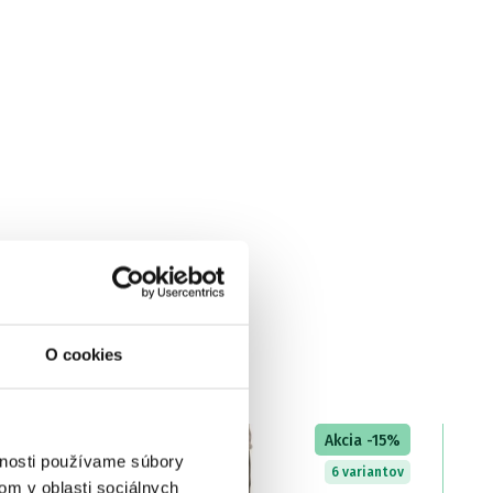
O cookies
LETNÝ VÝPREDAJ
Akcia -15%
vnosti používame súbory
6 variantov
om v oblasti sociálnych