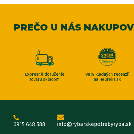
PREČO U NÁS NAKUPO
Expresné doručenie
98% kladných recenzií
tovaru skladom
na Heureka.sk
info@rybarskepotrebyryba.sk
0915 648 588