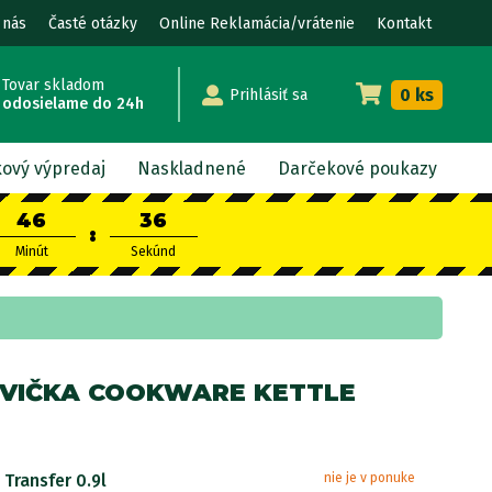
 nás
Časté otázky
Online Reklamácia/vrátenie
Kontakt
Tovar skladom
0 ks
Prihlásiť sa
odosielame do 24h
kový výpredaj
Naskladnené
Darčekové poukazy
46
35
:
Minút
Sekúnd
VIČKA COOKWARE KETTLE
 Transfer 0.9l
nie je v ponuke