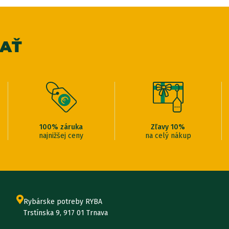
VAŤ
100% záruka
Zľavy 10%
najnižšej ceny
na celý nákup
Rybárske potreby RYBA
Trstínska 9, 917 01 Trnava