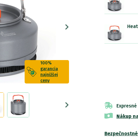
Heat
100%
garancia
najnižšej
ceny
Expresné
Nákup na
Bezpečnostné