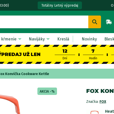
13:00)
O
Totálny Letný výpredaj
 kŕmenie
Navijáky
Kreslá
Novinky
Bles
12
7
ÝPREDAJ UŽ LEN
:
:
Dní
Hodín
Fox Konvička Cookware Kettle
FOX KON
AKCIA -%
Značka:
FOX
Heat