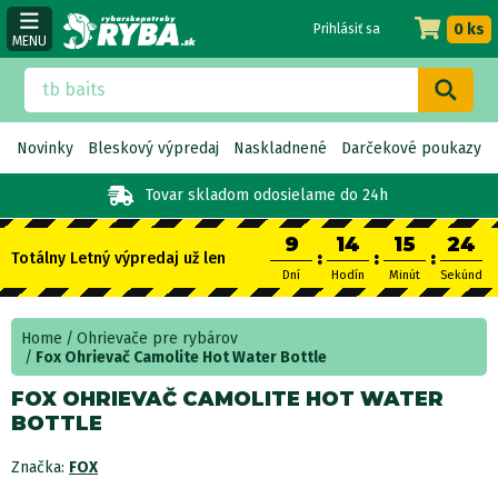
0 ks
Prihlásiť sa
MENU
Novinky
Bleskový výpredaj
Naskladnené
Darčekové poukazy
Tovar skladom
odosielame do 24h
9
14
15
24
:
:
:
Totálny Letný výpredaj už len
Dní
Hodín
Minút
Sekúnd
Home
Ohrievače pre rybárov
Fox Ohrievač Camolite Hot Water Bottle
FOX OHRIEVAČ CAMOLITE HOT WATER
BOTTLE
Značka:
FOX