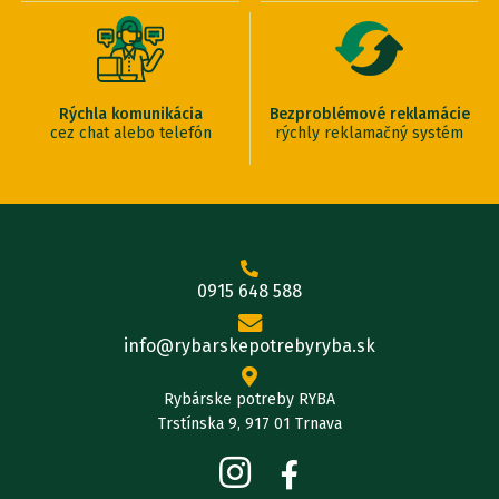
Rýchla komunikácia
Bezproblémové reklamácie
cez chat alebo telefón
rýchly reklamačný systém
0915 648 588
info@rybarskepotrebyryba.sk
Rybárske potreby RYBA
Trstínska 9, 917 01 Trnava