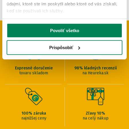
údajmi, ktoré ste im poskytli alebo ktoré od vás získali,
keď ste používali ich služby.
Povoliť všetko
PREČO U NÁS NAKUPOVAŤ
Prispôsobiť
Expresné doručenie
98% kladných recenzií
tovaru skladom
na Heureka.sk
100% záruka
Zľavy 10%
najnižšej ceny
na celý nákup