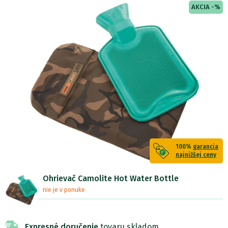
AKCIA -%
100%
garancia
najnižšej ceny
Ohrievač Camolite Hot Water Bottle
nie je v ponuke
Expresné doručenie
tovaru skladom