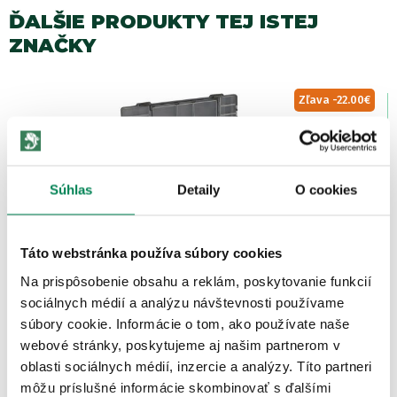
ĎALŠIE PRODUKTY TEJ ISTEJ
ZNAČKY
Zľava -22.00€
Súhlas
Detaily
O cookies
Táto webstránka používa súbory cookies
Fox Box Edges Loaded Medium Tackle Box
Na prispôsobenie obsahu a reklám, poskytovanie funkcií
Skladom
/ u vás už 11.08.
OD 57.90 €
sociálnych médií a analýzu návštevnosti používame
pôvodne
od 79.90 €
súbory cookie. Informácie o tom, ako používate naše
webové stránky, poskytujeme aj našim partnerom v
oblasti sociálnych médií, inzercie a analýzy. Títo partneri
môžu príslušné informácie skombinovať s ďalšími