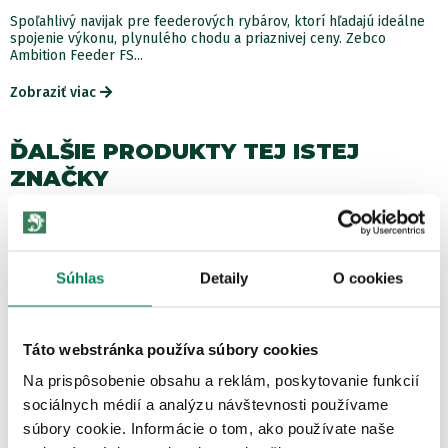
Spoľahlivý navijak pre feederových rybárov, ktorí hľadajú ideálne
spojenie výkonu, plynulého chodu a priaznivej ceny. Zebco
Ambition Feeder FS...
Zobraziť viac
ĎALŠIE PRODUKTY TEJ ISTEJ
ZNAČKY
%
Akcia -40%
LETNÝ VÝPREDAJ
3 varianty
Súhlas
Detaily
O cookies
Táto webstránka používa súbory cookies
Na prispôsobenie obsahu a reklám, poskytovanie funkcií
sociálnych médií a analýzu návštevnosti používame
Zebco Montáž DB Series Universal Leader
súbory cookie. Informácie o tom, ako používate naše
Skladom
/ u vás už 07.08.