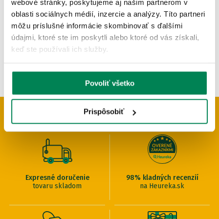
webové stránky, poskytujeme aj našim partnerom v
OD 3.00 €
oblasti sociálnych médií, inzercie a analýzy. Títo partneri
pôvodne
od 3.33 €
môžu príslušné informácie skombinovať s ďalšími
údajmi, ktoré ste im poskytli alebo ktoré od vás získali,
keď ste používali ich služby.
Povoliť všetko
Prispôsobiť
PREČO U NÁS NAKUPOVAŤ
Expresné doručenie
98% kladných recenzií
tovaru skladom
na Heureka.sk