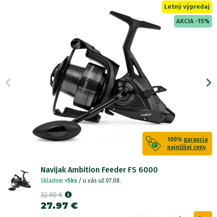
Letný výpredaj
AKCIA -15%
100%
garancia
najnižšej ceny
Navijak Ambition Feeder FS 6000
Skladom
>5ks
/ u vás už 07.08.
32.90 €
27.97 €