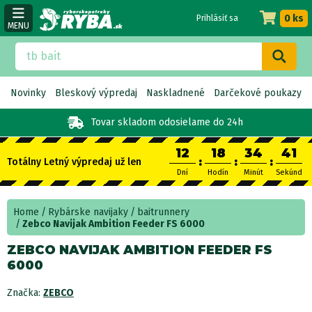
0 ks
Prihlásiť sa
MENU
Novinky
Bleskový výpredaj
Naskladnené
Darčekové poukazy
Tovar skladom
odosielame do 24h
12
18
34
41
:
:
:
Totálny Letný výpredaj už len
Dní
Hodín
Minút
Sekúnd
Home
Rybárske navijaky
baitrunnery
Zebco Navijak Ambition Feeder FS 6000
ZEBCO NAVIJAK AMBITION FEEDER FS
6000
Značka:
ZEBCO