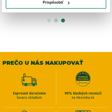
OD 24.64 €
Prispôsobiť
pôvodne
od 28.99 €
PREČO U NÁS NAKUPOVAŤ
Expresné doručenie
98% kladných recenzií
tovaru skladom
na Heureka.sk