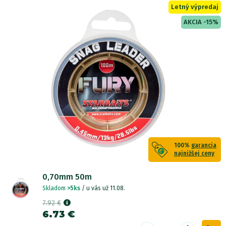
Letný výpredaj
AKCIA -15%
100%
garancia
najnižšej ceny
0,70mm 50m
Skladom
>5ks
/ u vás už 11.08.
7.92 €
6.73 €