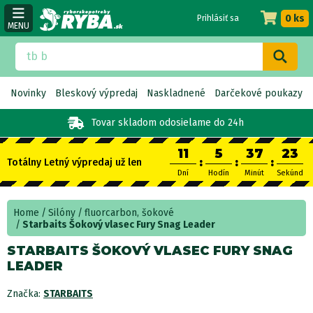
0 ks
Prihlásiť sa
MENU
Novinky
Bleskový výpredaj
Naskladnené
Darčekové poukazy
Tovar skladom
odosielame do 24h
11
5
37
23
:
:
:
Totálny Letný výpredaj už len
Dní
Hodín
Minút
Sekúnd
Home
Silóny
fluorcarbon, šokové
Starbaits Šokový vlasec Fury Snag Leader
STARBAITS ŠOKOVÝ VLASEC FURY SNAG
LEADER
Značka:
STARBAITS