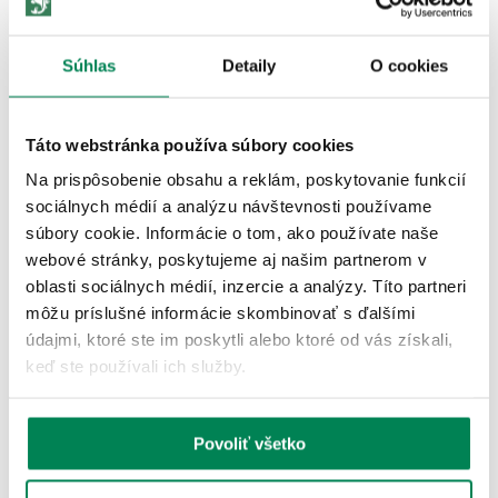
Extrémne odolný vlasec určený na extrémny lov kaprov do
extrémnych podmienok. Či už lovíte na veľké vzdialenosti v
mušľových poliach alebo...
Súhlas
Detaily
O cookies
Zobraziť viac
Táto webstránka používa súbory cookies
ĎALŠIE PRODUKTY TEJ ISTEJ
Na prispôsobenie obsahu a reklám, poskytovanie funkcií
ZNAČKY
sociálnych médií a analýzu návštevnosti používame
súbory cookie. Informácie o tom, ako používate naše
Akcia -15%
LETNÝ VÝPREDAJ
webové stránky, poskytujeme aj našim partnerom v
oblasti sociálnych médií, inzercie a analýzy. Títo partneri
3 varianty
môžu príslušné informácie skombinovať s ďalšími
údajmi, ktoré ste im poskytli alebo ktoré od vás získali,
keď ste používali ich služby.
Povoliť všetko
Starbaits Boilies Mass Baiting Hot Demon 3kg
Skladom
/ u vás už 11.08.