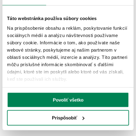
ĎALŠIE PRODUKTY TEJ ISTEJ
ZNAČKY
Táto webstránka používa súbory cookies
Na prispôsobenie obsahu a reklám, poskytovanie funkcií
Zľava -39.00€
sociálnych médií a analýzu návštevnosti používame
súbory cookie. Informácie o tom, ako používate naše
4 varianty
webové stránky, poskytujeme aj našim partnerom v
oblasti sociálnych médií, inzercie a analýzy. Títo partneri
môžu príslušné informácie skombinovať s ďalšími
údajmi, ktoré ste im poskytli alebo ktoré od vás získali,
keď ste používali ich služby.
Daiwa Navijak Caldia LT
Skladom
/ u vás už 11.08.
Povoliť všetko
OD 165.90 €
pôvodne
od 199.90 €
Prispôsobiť