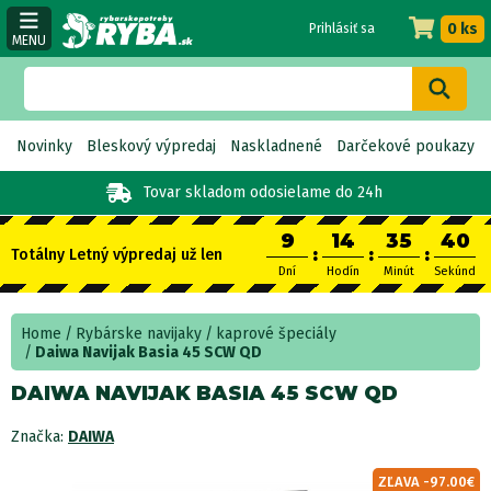
0 ks
Prihlásiť sa
MENU
Novinky
Bleskový výpredaj
Naskladnené
Darčekové poukazy
Tovar skladom
odosielame do 24h
9
14
35
40
:
:
:
Totálny Letný výpredaj už len
Dní
Hodín
Minút
Sekúnd
Home
Rybárske navijaky
kaprové špeciály
Daiwa Navijak Basia 45 SCW QD
DAIWA NAVIJAK BASIA 45 SCW QD
Značka:
DAIWA
ZĽAVA -97.00€