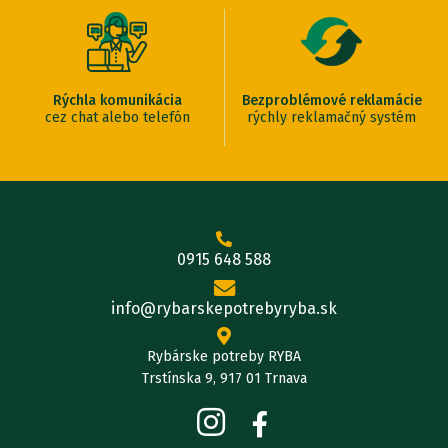
Rýchla komunikácia
Bezproblémové reklamácie
cez chat alebo telefón
rýchly reklamačný systém
0915 648 588
info@rybarskepotrebyryba.sk
Rybárske potreby RYBA
Trstínska 9, 917 01 Trnava