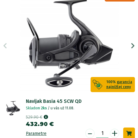
100%
garancia
najnižšej ceny
Navijak Basia 45 SCW QD
Skladom
2ks
/ u vás už 11.08.
529.90 €
432.90 €
-
+
Parametre