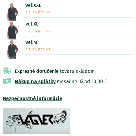
veľ.XXL
nie je v ponuke
veľ.XL
nie je v ponuke
veľ.M
nie je v ponuke
Expresné doručenie
tovaru skladom
Nákup na splátky
mesačne už od 10,00 €
Bezpečnostné informácie