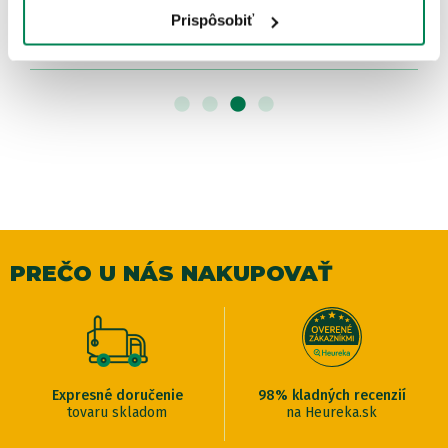
Skladom
/ u vás už 10.08.
Prispôsobiť
OD 7.57 €
pôvodne
od 8.90 €
PREČO U NÁS NAKUPOVAŤ
Expresné doručenie
98% kladných recenzií
tovaru skladom
na Heureka.sk