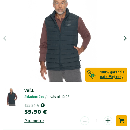
100%
garancia
najnižšej ceny
veľ.L
Skladom
2ks
/ u vás už 10.08.
133.24 €
59.90 €
-
+
Parametre