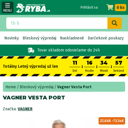
0 ks
Prihlásiť sa
MENU
Novinky
Bleskový výpredaj
Naskladnené
Darčekové poukazy
Tovar skladom
odosielame do 24h
11
16
34
57
:
:
:
Totálny Letný výpredaj už len
Dní
Hodín
Minút
Sekúnd
Home
Bleskový výpredaj
Vagner Vesta Port
VAGNER VESTA PORT
Značka:
VAGNER
ZĽAVA -73.34€