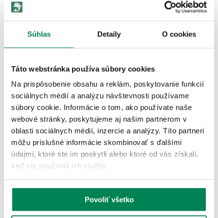
Súhlas
Detaily
O cookies
Táto webstránka používa súbory cookies
ĎALŠIE PRODUKTY TEJ ISTEJ
Na prispôsobenie obsahu a reklám, poskytovanie funkcií
ZNAČKY
sociálnych médií a analýzu návštevnosti používame
súbory cookie. Informácie o tom, ako používate naše
webové stránky, poskytujeme aj našim partnerom v
Akcia -15%
LETNÝ VÝPREDAJ
oblasti sociálnych médií, inzercie a analýzy. Títo partneri
8 variantov
môžu príslušné informácie skombinovať s ďalšími
údajmi, ktoré ste im poskytli alebo ktoré od vás získali,
keď ste používali ich služby.
Povoliť všetko
Vagner Háčiky sumcové Livebait Pro