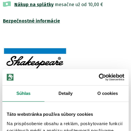
Nákup na splátky
mesačne už od 10,00 €
Bezpečnostné informácie
Súhlas
Detaily
O cookies
Zobraziť všetky produkty od výrobcu Shakespeare
Táto webstránka používa súbory cookies
POPIS PRODUKTU
Na prispôsobenie obsahu a reklám, poskytovanie funkcií
Hľadáte dobre vyzerajúce neoprénové prsačky s praktickými
sociálnych médií a analýzu návštevnosti používame