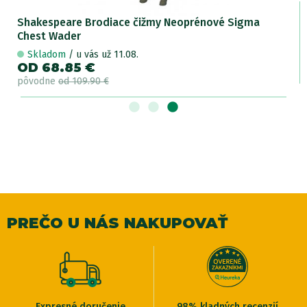
Shakespeare Brodiace čižmy Neoprénové Sigma
Chest Wader
Skladom
/ u vás už 11.08.
OD 68.85 €
pôvodne
od 109.90 €
PREČO U NÁS NAKUPOVAŤ
Expresné doručenie
98% kladných recenzií