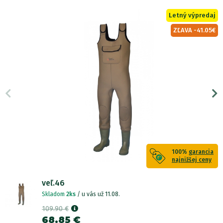
Letný výpredaj
ZĽAVA -41.05€
100%
garancia
najnižšej ceny
veľ.46
Skladom
2ks
/ u vás už 11.08.
109.90 €
68.85 €