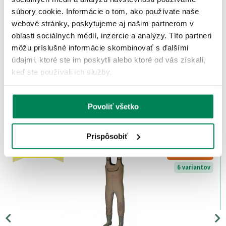
vychytávkami? Možno ste ich práve našli. Shakespeare Sigma je
model prsačiek vyrobených...
súbory cookie. Informácie o tom, ako používate naše
webové stránky, poskytujeme aj našim partnerom v
Zobraziť viac
oblasti sociálnych médií, inzercie a analýzy. Títo partneri
môžu príslušné informácie skombinovať s ďalšími
HODNOTENIE
údajmi, ktoré ste im poskytli alebo ktoré od vás získali,
keď ste používali ich služby.
počet recenzií: 1
ĎALŠIE PRODUKTY TEJ ISTEJ
Povoliť všetko
ZNAČKY
Prispôsobiť
Zľava -41.05€
LETNÝ VÝPREDAJ
6 variantov