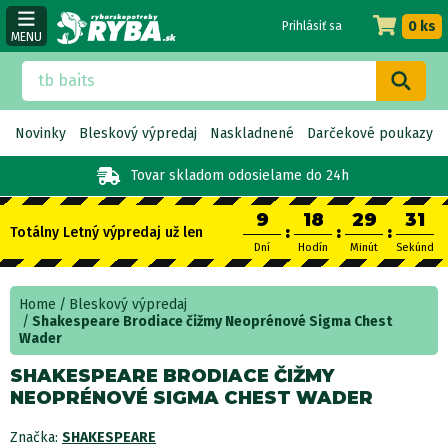
0 ks
Prihlásiť sa
MENU
Novinky
Bleskový výpredaj
Naskladnené
Darčekové poukazy
Tovar skladom
odosielame do 24h
9
18
29
30
:
:
:
Totálny Letný výpredaj už len
Dní
Hodín
Minút
Sekúnd
Home
Bleskový výpredaj
Shakespeare Brodiace čižmy Neoprénové Sigma Chest
Wader
SHAKESPEARE BRODIACE ČIŽMY
NEOPRÉNOVÉ SIGMA CHEST WADER
Značka:
SHAKESPEARE