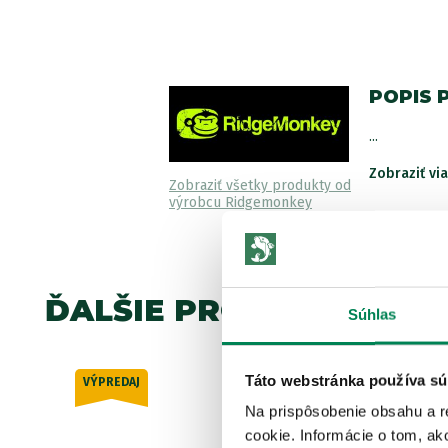
POPIS 
...
Zobraziť vi
Zobraziť všetky produkty od
výrobcu Ridgemonkey
ĎALŠIE PRODUKTY TEJ 
Súhlas
Táto webstránka používa sú
VÝPREDAJ
Akcia -42%
Na prispôsobenie obsahu a r
2 varianty
cookie. Informácie o tom, ak