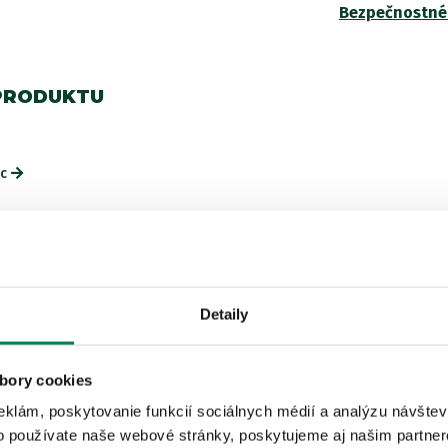
Bezpečnostné
PRODUKTU
ac
ISTEJ ZNAČKY
Detaily
bory cookies
LETNÝ VÝPREDAJ
Akcia -15%
eklám, poskytovanie funkcií sociálnych médií a analýzu návšte
3 varianty
o používate naše webové stránky, poskytujeme aj našim partner