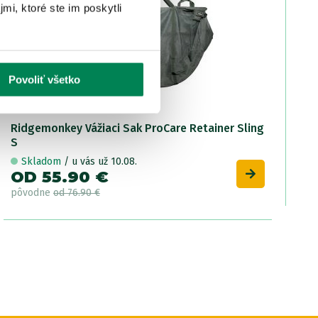
mi, ktoré ste im poskytli
Povoliť všetko
Ridgemonkey Vážiaci Sak ProCare Retainer Sling
S
Skladom
/ u vás už 10.08.
OD 55.90 €
pôvodne
od 76.90 €