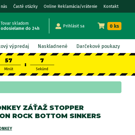
 nás
Časté otázky
Online Reklamácia/vrátenie
Kontakt
Tovar skladom
0 ks
Prihlásiť sa
odosielame do 24h
kový výpredaj
Naskladnené
Darčekové poukazy
57
7
:
Minút
Sekúnd
NKEY ZÁŤAŽ STOPPER
ON ROCK BOTTOM SINKERS
ONKEY