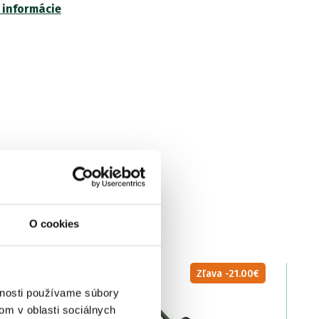
 informácie
O cookies
VÝPREDAJ
Zľava -21.00€
vnosti používame súbory
om v oblasti sociálnych