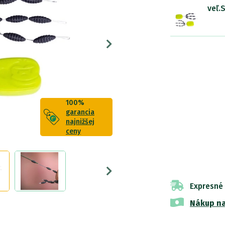
veľ.
100%
garancia
najnižšej
ceny
Expresné
Nákup na