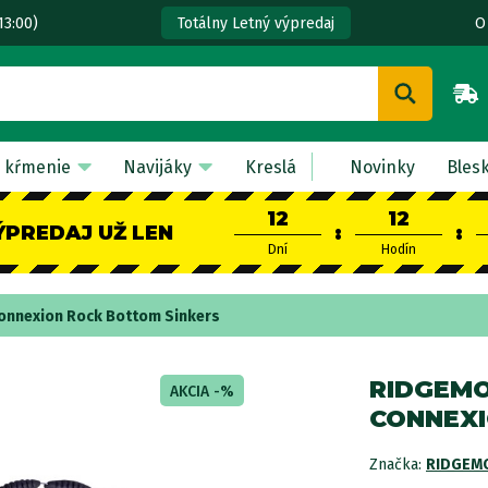
13:00)
O
Totálny Letný výpredaj
 kŕmenie
Navijáky
Kreslá
Novinky
Bles
12
12
ÝPREDAJ UŽ LEN
:
:
Dní
Hodín
onnexion Rock Bottom Sinkers
RIDGEMO
AKCIA -%
CONNEXI
Značka:
RIDGEM