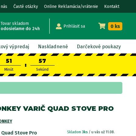
 nás
Časté otázky
Online Reklamácia/vrátenie
Kontakt
Tovar skladom
0 ks
Prihlásiť sa
odosielame do 24h
kový výpredaj
Naskladnené
Darčekové poukazy
51
55
:
Minút
Sekúnd
NKEY VARIČ QUAD STOVE PRO
ONKEY
č Quad Stove Pro
Skladom
3ks
/ u vás už 11.08.