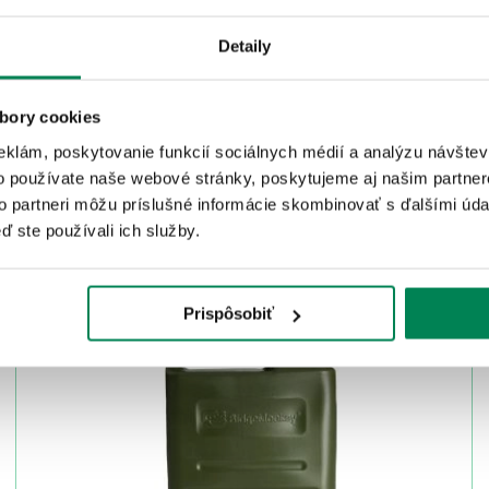
Detaily
bory cookies
eklám, poskytovanie funkcií sociálnych médií a analýzu návšte
o používate naše webové stránky, poskytujeme aj našim partner
to partneri môžu príslušné informácie skombinovať s ďalšími údaj
ISTEJ ZNAČKY
ď ste používali ich služby.
LETNÝ VÝPREDAJ
Akcia -15%
Prispôsobiť