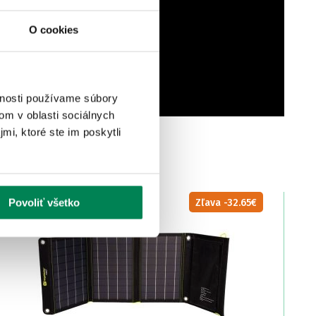
O cookies
vnosti používame súbory
om v oblasti sociálnych
mi, ktoré ste im poskytli
VÝPREDAJ
Zľava -32.65€
Povoliť všetko