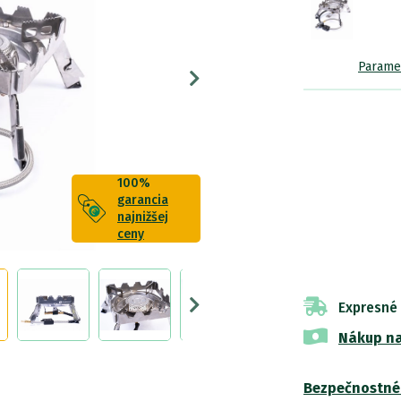
Parame
100%
garancia
najnižšej
ceny
Expresné
Nákup na
Bezpečnostné