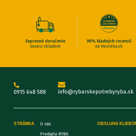
Expresné doručenie
98% kladných recenzií
tovaru skladom
na Heureka.sk
info@rybarskepotrebyryba.sk
0915 648 588
STRÁNKA
OBSLUHA KLIENT
O nás
Predajňa RYBA