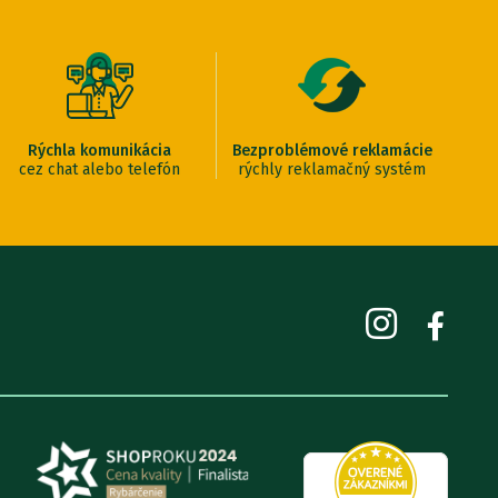
Rýchla komunikácia
Bezproblémové reklamácie
cez chat alebo telefón
rýchly reklamačný systém