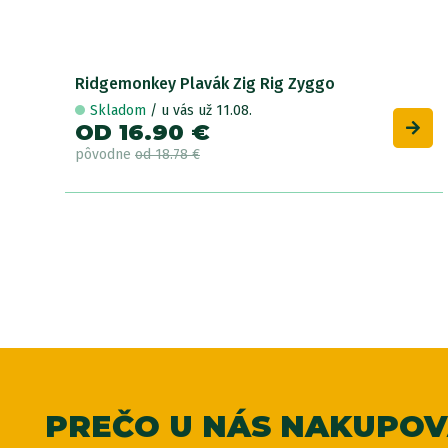
Ridgemonkey Plavák Zig Rig Zyggo
Skladom
/ u vás už 11.08.
OD 16.90 €
pôvodne
od 18.78 €
PREČO U NÁS NAKUPO