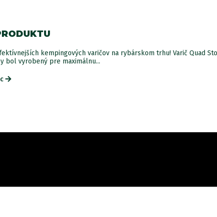
PRODUKTU
efektívnejších kempingových varičov na rybárskom trhu! Varič Quad St
 bol vyrobený pre maximálnu...
ac