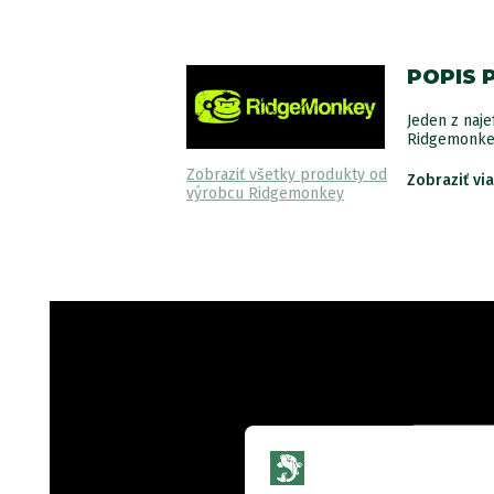
POPIS 
Jeden z naj
Ridgemonkey
Zobraziť všetky produkty od
Zobraziť vi
výrobcu Ridgemonkey