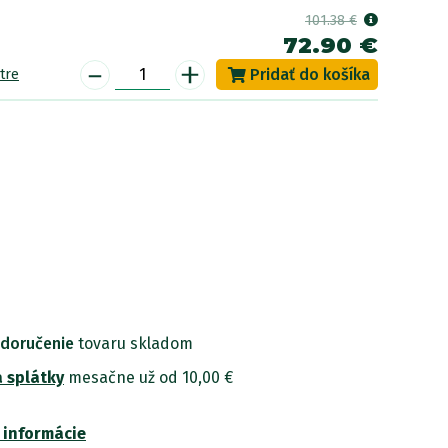
101.38 €
72.90 €
-
+
tre
 doručenie
tovaru skladom
 splátky
mesačne už od 10,00 €
 informácie