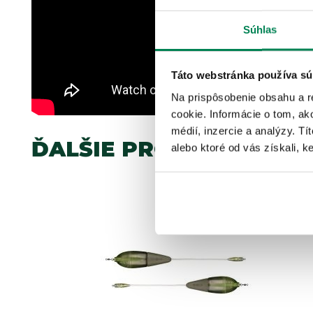
Súhlas
Táto webstránka používa sú
Na prispôsobenie obsahu a r
cookie. Informácie o tom, ak
médií, inzercie a analýzy. Tí
ĎALŠIE PRODUKTY TEJ 
alebo ktoré od vás získali, ke
Akcia -10%
2 varianty