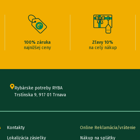
100% záruka
Zľavy 10%
najnižšej ceny
na celý nákup
Rybárske potreby RYBA
Trstínska 9, 917 01 Trnava
A
Kontakty
Online Reklamácia/vrátenie
Lokalizácia zásielky
Nákup na splátky