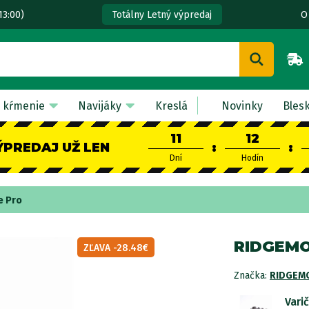
13:00)
O
Totálny Letný výpredaj
 kŕmenie
Navijáky
Kreslá
Novinky
Bles
11
12
ÝPREDAJ UŽ LEN
:
:
Dní
Hodín
e Pro
RIDGEMO
ZĽAVA -28.48€
Značka:
RIDGEM
Vari