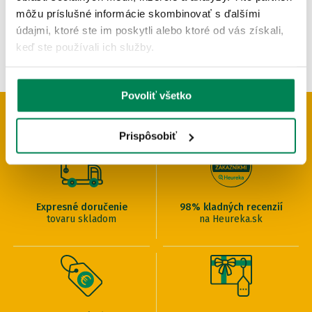
môžu príslušné informácie skombinovať s ďalšími
údajmi, ktoré ste im poskytli alebo ktoré od vás získali,
keď ste používali ich služby.
Povoliť všetko
PREČO U NÁS NAKUPOVAŤ
Prispôsobiť
Expresné doručenie
98% kladných recenzií
tovaru skladom
na Heureka.sk