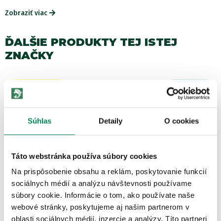
Zobraziť viac
ĎALŠIE PRODUKTY TEJ ISTEJ
ZNAČKY
Akcia -15%
LETNÝ VÝPREDAJ
2 varianty
Súhlas
Detaily
O cookies
Táto webstránka používa súbory cookies
Na prispôsobenie obsahu a reklám, poskytovanie funkcií
Fox Záťaž Stoper Edges Tungsten Sinkers
sociálnych médií a analýzu návštevnosti používame
Skladom
/ u vás už 11.08.
OD 3.98 €
súbory cookie. Informácie o tom, ako používate naše
pôvodne
od 4.42 €
webové stránky, poskytujeme aj našim partnerom v
oblasti sociálnych médií, inzercie a analýzy. Títo partneri