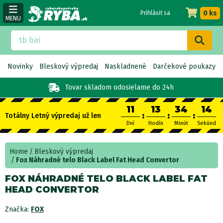
0 ks
Prihlásiť sa
MENU
Novinky
Bleskový výpredaj
Naskladnené
Darčekové poukazy
Tovar skladom
odosielame do 24h
11
13
34
13
:
:
:
Totálny Letný výpredaj už len
Dní
Hodín
Minút
Sekúnd
Home
Bleskový výpredaj
Fox Náhradné telo Black Label Fat Head Convertor
FOX NÁHRADNÉ TELO BLACK LABEL FAT
HEAD CONVERTOR
Značka:
FOX