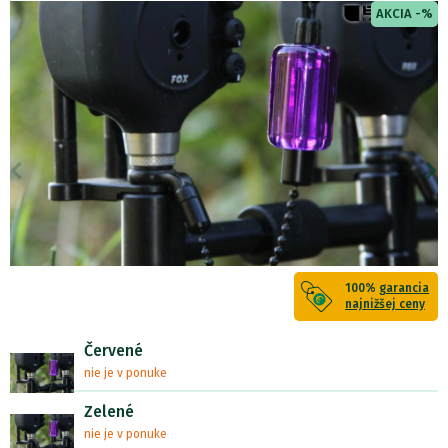
AKCIA -%
100%
garancia
najnižšej ceny
Červené
nie je v ponuke
Zelené
nie je v ponuke