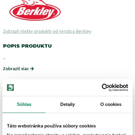
Zobraziť všetky produkty od výrobcu Berkley
POPIS PRODUKTU
...
Zobraziť viac
ĎALŠIE PRODUKTY TEJ ISTEJ
ZNAČKY
Súhlas
Detaily
O cookies
Akcia -15%
LETNÝ VÝPREDAJ
7 variantov
Táto webstránka používa súbory cookies