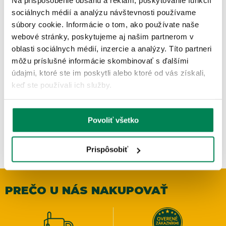
Na prispôsobenie obsahu a reklám, poskytovanie funkcií
sociálnych médií a analýzu návštevnosti používame
súbory cookie. Informácie o tom, ako používate naše
webové stránky, poskytujeme aj našim partnerom v
oblasti sociálnych médií, inzercie a analýzy. Títo partneri
Berkley Fluorocarbon Sick FC Leader Clear 50m
môžu príslušné informácie skombinovať s ďalšími
Skladom
/ u vás už 11.08.
údajmi, ktoré ste im poskytli alebo ktoré od vás získali,
OD 9.49 €
keď ste používali ich služby.
pôvodne
od 11.17 €
Povoliť všetko
Prispôsobiť
PREČO U NÁS NAKUPOVAŤ