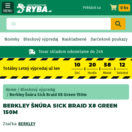
0 ks
Prihlásiť sa
MENU
Novinky
Bleskový výpredaj
Naskladnené
Darčekové poukazy
Tovar skladom
odosielame do 24h
10
20
58
11
:
:
:
Totálny Letný výpredaj už len
Dní
Hodín
Minút
Sekúnd
Home
Bleskový výpredaj
Berkley Šnúra Sick Braid X8 Green 150m
BERKLEY ŠNÚRA SICK BRAID X8 GREEN
150M
Značka:
BERKLEY