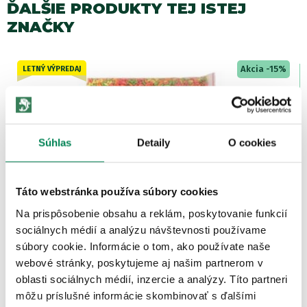
ĎALŠIE PRODUKTY TEJ ISTEJ
ZNAČKY
Akcia -15%
LETNÝ VÝPREDAJ
Súhlas
Detaily
O cookies
Lampa proti komárom Air Tornado
Táto webstránka používa súbory cookies
Skladom
/ u vás už 11.08.
Na prispôsobenie obsahu a reklám, poskytovanie funkcií
OD 14.37 €
sociálnych médií a analýzu návštevnosti používame
pôvodne
od 16.90 €
súbory cookie. Informácie o tom, ako používate naše
webové stránky, poskytujeme aj našim partnerom v
oblasti sociálnych médií, inzercie a analýzy. Títo partneri
môžu príslušné informácie skombinovať s ďalšími