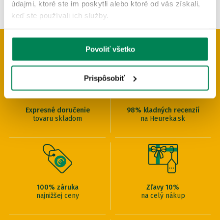
údajmi, ktoré ste im poskytli alebo ktoré od vás získali,
keď ste používali ich služby.
PREČO U NÁS NAKUPOVAŤ
Povoliť všetko
Prispôsobiť
Expresné doručenie
98% kladných recenzií
tovaru skladom
na Heureka.sk
100% záruka
Zľavy 10%
najnižšej ceny
na celý nákup