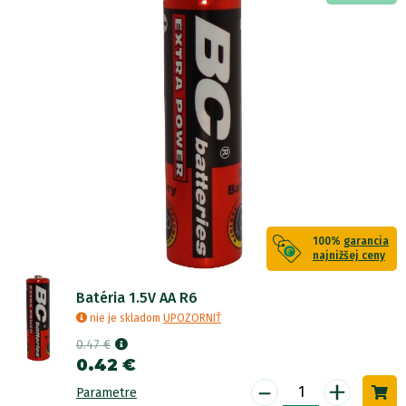
100%
garancia
najnižšej ceny
Batéria 1.5V AA R6
nie je skladom
UPOZORNIŤ
0.47 €
0.42 €
-
+
Parametre