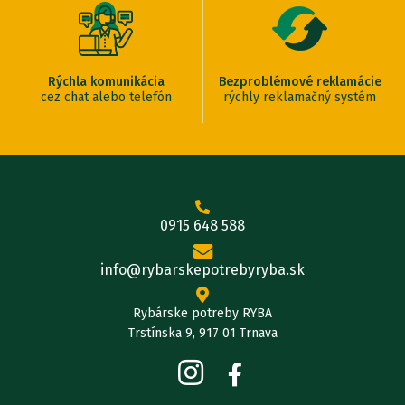
Rýchla komunikácia
Bezproblémové reklamácie
cez chat alebo telefón
rýchly reklamačný systém
0915 648 588
info@rybarskepotrebyryba.sk
Rybárske potreby RYBA
Trstínska 9, 917 01 Trnava