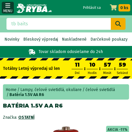
0 ks
Prihlásiť sa
MENU
Novinky
Bleskový výpredaj
Naskladnené
Darčekové poukazy
Tovar skladom
odosielame do 24h
11
10
57
57
:
:
:
Totálny Letný výpredaj už len
Dní
Hodín
Minút
Sekúnd
Home
Lampy, čelové svietidlá, okuliare
čelové svietidlá
Batéria 1.5V AA R6
BATÉRIA 1.5V AA R6
Značka:
OSTATNÍ
AKCIA -11%