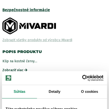
Bezpečnostné informácie
Zobraziť všetky produkty od výrobcu Mivardi
POPIS PRODUKTU
Klip na kostné červy....
Zobraziť viac
ĎALŠIE PRODUKTY TEJ ISTEJ
ZNAČKY
Súhlas
Detaily
O cookies
Akcia -15%
LETNÝ VÝPREDAJ
Táto webstránka používa súbory cookies