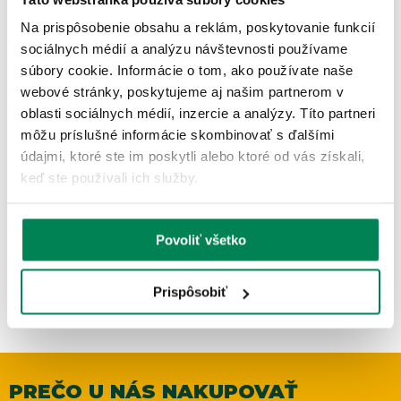
Na prispôsobenie obsahu a reklám, poskytovanie funkcií
sociálnych médií a analýzu návštevnosti používame
súbory cookie. Informácie o tom, ako používate naše
webové stránky, poskytujeme aj našim partnerom v
oblasti sociálnych médií, inzercie a analýzy. Títo partneri
môžu príslušné informácie skombinovať s ďalšími
Mivardi Podložka Entrix XL
údajmi, ktoré ste im poskytli alebo ktoré od vás získali,
Skladom
/ u vás už 11.08.
keď ste používali ich služby.
OD 27.97 €
pôvodne
od 32.90 €
Povoliť všetko
Prispôsobiť
PREČO U NÁS NAKUPOVAŤ