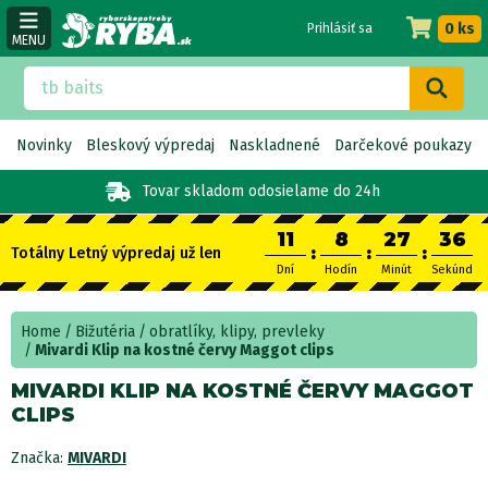
0 ks
Prihlásiť sa
MENU
Novinky
Bleskový výpredaj
Naskladnené
Darčekové poukazy
Tovar skladom
odosielame do 24h
11
8
27
36
:
:
:
Totálny Letný výpredaj už len
Dní
Hodín
Minút
Sekúnd
Home
Bižutéria
obratlíky, klipy, prevleky
Mivardi Klip na kostné červy Maggot clips
MIVARDI KLIP NA KOSTNÉ ČERVY MAGGOT
CLIPS
Značka:
MIVARDI