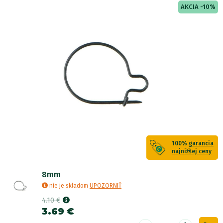
AKCIA -10%
100%
garancia
najnižšej ceny
8mm
nie je skladom
UPOZORNIŤ
4.10 €
3.69 €