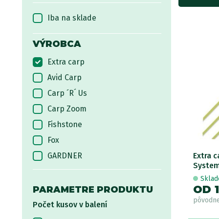
Iba na sklade
VÝROBCA
Extra carp
Avid Carp
Carp ´R´ Us
Carp Zoom
Fishstone
Fox
GARDNER
Extra 
System
Giants fishing
Skla
Korda
OD 1
PARAMETRE PRODUKTU
pôvodn
Mivardi
Počet kusov v balení
NASH