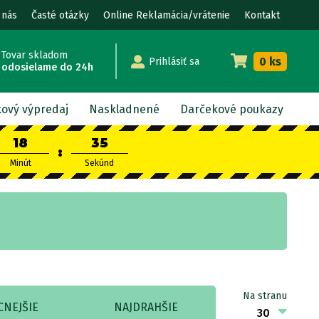
 nás
Časté otázky
Online Reklamácia/vrátenie
Kontakt
Tovar skladom
0 ks
Prihlásiť sa
odosielame do 24h
kový výpredaj
Naskladnené
Darčekové poukazy
18
34
:
Minút
Sekúnd
Na stranu
CNEJŠIE
NAJDRAHŠIE