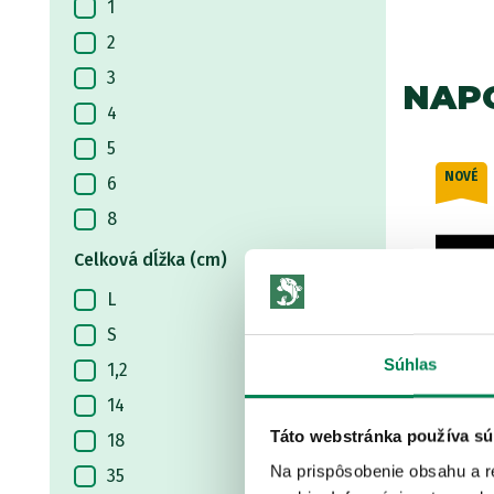
1
Prologic
2
Spro
3
NAPO
Starbaits
4
Strategy
5
Wychwood
LETNÝ
NOVÉ
23€
Akcia -15%
6
VÝPREDAJ
Zfish
8
9
Celková dĺžka (cm)
10
L
15
S
20
Súhlas
1,2
25
14
50
Táto webstránka používa sú
18
n
Giants fishing Odvíjač vlasca Line
RYBA N
60
Stripper
Na prispôsobenie obsahu a r
35
Skla