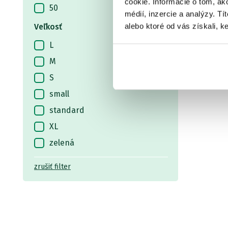
OD 1
cookie. Informácie o tom, ak
Skladom
/ u vás už 11.08.
50
OD 16.07 €
médií, inzercie a analýzy. Tí
pôvodn
57
pôvodne
od 18.90 €
alebo ktoré od vás získali, ke
Veľkosť
60
L
74
M
75
S
80
small
90
standard
100
XL
750
zelená
0,5
zrušiť filter
0,6
0,7
6x11
8