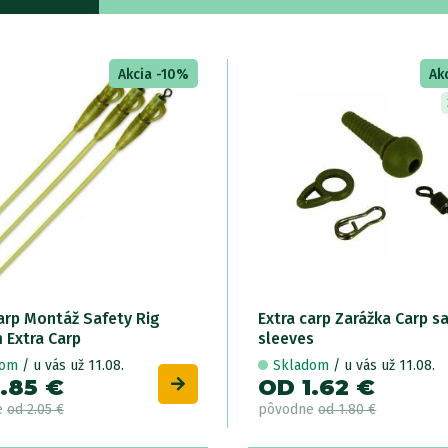
Akcia -10%
Ak
carp Montáž Safety Rig
Extra carp Zarážka Carp s
 Extra Carp
sleeves
dom
/ u vás už 11.08.
Skladom
/ u vás už 11.08.
.85 €
OD 1.62 €
e
od 2.05 €
pôvodne
od 1.80 €