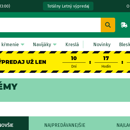
13:00)
O
Totálny Letný výpredaj
 kŕmenie
Navijáky
Kreslá
Novinky
Bles
10
17
ÝPREDAJ UŽ LEN
:
:
Dní
Hodín
ÉMY
NOVŠIE
NAJPREDÁVANEJŠIE
NAJLA