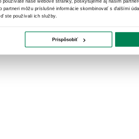
.71 €
o používate naše webové stránky, poskytujeme aj našim partner
Skladom
/ u vás už 11.08.
OD 2.07 €
to partneri môžu príslušné informácie skombinovať s ďalšími údaj
e
od 1.90 €
pôvodne
od 2.30 €
ď ste používali ich služby.
Prispôsobiť