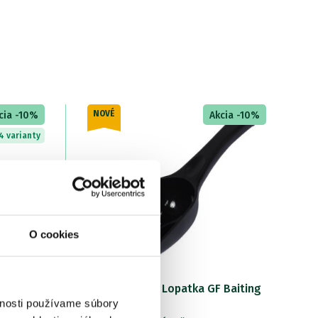
NOVÉ
cia -10%
Akcia -10%
4 varianty
O cookies
EVA
Giants fishing Lopatka GF Baiting
C
Spoon
V
vnosti používame súbory