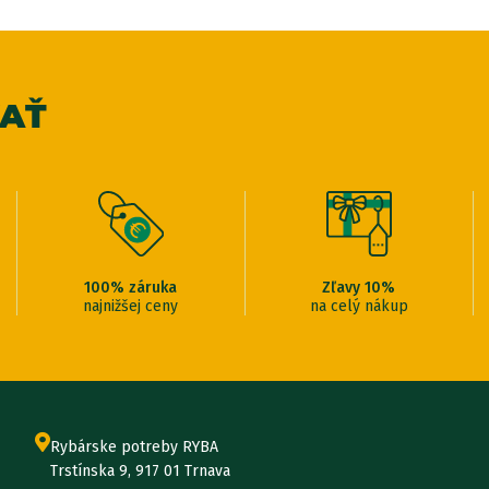
VAŤ
100% záruka
Zľavy 10%
najnižšej ceny
na celý nákup
Rybárske potreby RYBA
Trstínska 9, 917 01 Trnava