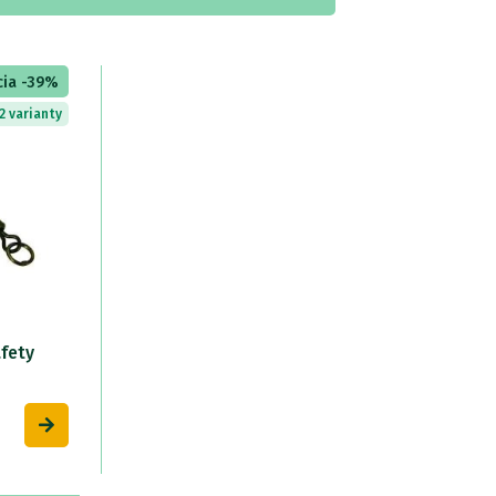
cia -39%
2 varianty
afety