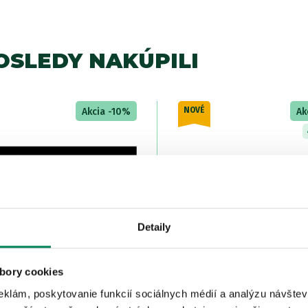
SLEDY NAKÚPILI
NOVÉ
Akcia -10%
Ak
Detaily
bory cookies
álepka Flash Partner
UniCat Plavák podvodný 
Subfloat
eklám, poskytovanie funkcií sociálnych médií a analýzu návšte
dom
/ u vás už 11.08.