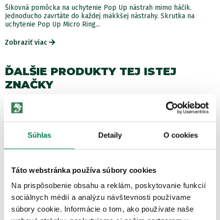
Šikovná pomôcka na uchytenie Pop Up nástrah mimo háčik.
Jednoducho zavrtáte do každej mäkkšej nástrahy. Skrutka na
uchytenie Pop Up Micro Ring...
Zobraziť viac
ĎALŠIE PRODUKTY TEJ ISTEJ
ZNAČKY
Akcia -15%
LETNÝ VÝPREDAJ
4 varianty
Súhlas
Detaily
O cookies
Táto webstránka používa súbory cookies
Na prispôsobenie obsahu a reklám, poskytovanie funkcií
sociálnych médií a analýzu návštevnosti používame
Korda Háčiky Kurv Shank XX
súbory cookie. Informácie o tom, ako používate naše
Skladom
/ u vás už 11.08.