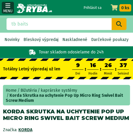
0 ks
Prihlásiť sa
MENU
Novinky
Bleskový výpredaj
Naskladnené
Darčekové poukazy
Tovar skladom
odosielame do 24h
9
16
26
36
:
:
:
Totálny Letný výpredaj už len
Dní
Hodín
Minút
Sekúnd
Home
Bižutéria
kaprárske systémy
Korda Skrutka na uchytenie Pop Up Micro Ring Swivel Bait
Screw Medium
KORDA SKRUTKA NA UCHYTENIE POP UP
MICRO RING SWIVEL BAIT SCREW MEDIUM
Značka:
KORDA