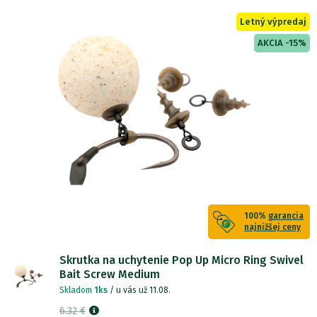
Letný výpredaj
AKCIA -15%
100%
garancia
najnižšej ceny
Skrutka na uchytenie Pop Up Micro Ring Swivel
Bait Screw Medium
Skladom
1ks
/ u vás už 11.08.
6.32 €