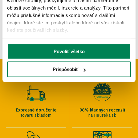
webové stránky, poskytujeme aj našim partnerom v
OD 6.27 €
oblasti sociálnych médií, inzercie a analýzy. Títo partneri
pôvodne
od 7.38 €
môžu príslušné informácie skombinovať s ďalšími
údajmi, ktoré ste im poskytli alebo ktoré od vás získali,
keď ste používali ich služby.
Povoliť všetko
Prispôsobiť
PREČO U NÁS NAKUPOVAŤ
Expresné doručenie
98% kladných recenzií
tovaru skladom
na Heureka.sk