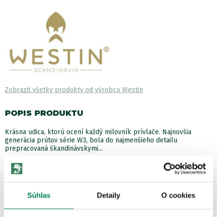
Zobraziť všetky produkty od výrobcu Westin
POPIS PRODUKTU
Krásna udica, ktorú ocení každý milovník prívlače. Najnovšia
generácia prútov série W3, bola do najmenšieho detailu
prepracovaná škandinávskymi...
Zobraziť viac
ĎALŠIE PRODUKTY TEJ ISTEJ
Súhlas
Detaily
O cookies
ZNAČKY