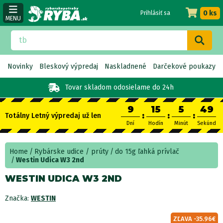
0 ks
Prihlásiť sa
MENU
Novinky
Bleskový výpredaj
Naskladnené
Darčekové poukazy
Tovar skladom
odosielame do 24h
9
15
5
48
:
:
:
Totálny Letný výpredaj už len
Dní
Hodín
Minút
Sekúnd
Home
Rybárske udice / prúty
do 15g ľahká prívlač
Westin Udica W3 2nd
WESTIN UDICA W3 2ND
Značka:
WESTIN
ZĽAVA -35.96€