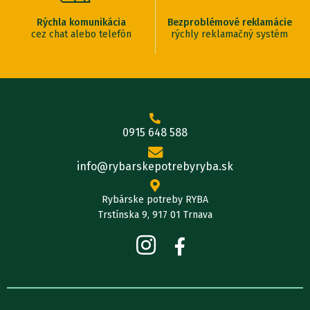
Rýchla komunikácia
Bezproblémové reklamácie
cez chat alebo telefón
rýchly reklamačný systém
0915 648 588
info@rybarskepotrebyryba.sk
Rybárske potreby RYBA
Trstínska 9, 917 01 Trnava