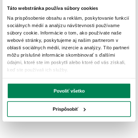
Táto webstránka používa súbory cookies
Akcia -10%
Na prispôsobenie obsahu a reklám, poskytovanie funkcií
6 variantov
sociálnych médií a analýzu návštevnosti používame
súbory cookie. Informácie o tom, ako používate naše
webové stránky, poskytujeme aj našim partnerom v
oblasti sociálnych médií, inzercie a analýzy. Títo partneri
môžu príslušné informácie skombinovať s ďalšími
údajmi, ktoré ste im poskytli alebo ktoré od vás získali,
Westin Háčiky Offset EWG Hook
keď ste používali ich služby.
Skladom
/ u vás už 11.08.
OD 2.70 €
pôvodne
od 3.00 €
Povoliť všetko
Prispôsobiť