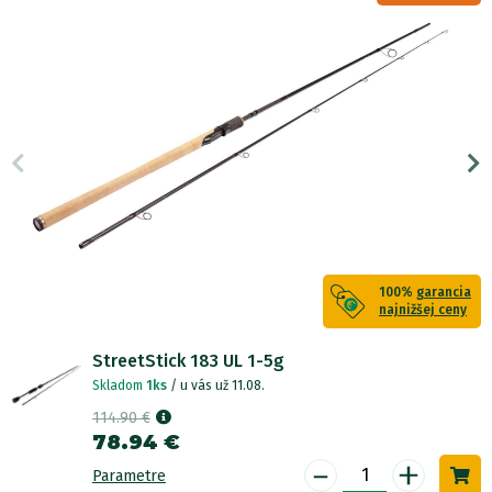
100%
garancia
najnižšej ceny
StreetStick 183 UL 1-5g
Skladom
1ks
/ u vás už 11.08.
114.90 €
78.94 €
-
+
Parametre