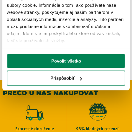
súbory cookie. Informácie o tom, ako používate naše
webové stránky, poskytujeme aj našim partnerom v
Fladen Nástraha Big Water systém červený 2-hákový
oblasti sociálnych médií, inzercie a analýzy. Títo partneri
Skladom
/ u vás už 11.08.
OD 1.79 €
môžu príslušné informácie skombinovať s ďalšími
pôvodne
od 1.99 €
údajmi, ktoré ste im poskytli alebo ktoré od vás získali,
keď ste používali ich služby.
Povoliť všetko
Prispôsobiť
PREČO U NÁS NAKUPOVAŤ
Expresné doručenie
98% kladných recenzií