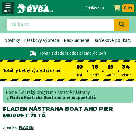
0 ks
Prihlásiť sa
MENU
Novinky
Bleskový výpredaj
Naskladnené
Darčekové poukazy
Tovar skladom
odosielame do 24h
10
16
15
33
:
:
:
Totálny Letný výpredaj už len
Dní
Hodín
Minút
Sekúnd
Home
Morský program
ostatné nástrahy
Fladen Nástraha Boat and pier muppet žltá
FLADEN NÁSTRAHA BOAT AND PIER
MUPPET ŽLTÁ
Značka:
FLADEN