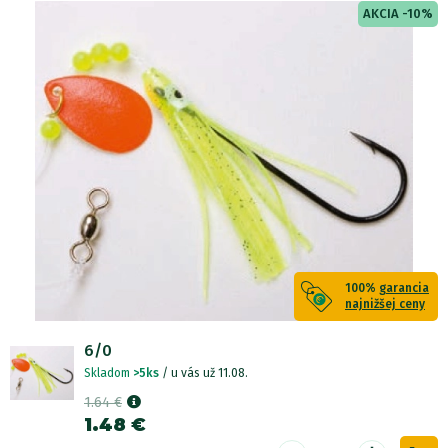
AKCIA -10%
100%
garancia
najnižšej ceny
6/0
Skladom
>5ks
/ u vás už 11.08.
1.64 €
1.48 €