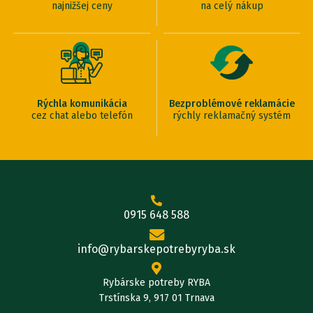
najnižšej ceny
na celý nákup
Rýchla komunikácia
Bezproblémové reklamácie
cez chat alebo telefón
rýchly reklamačný systém
0915 648 588
info@rybarskepotrebyryba.sk
Rybárske potreby RYBA
Trstínska 9, 917 01 Trnava