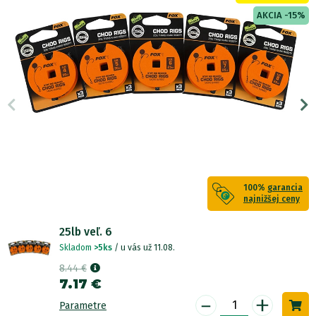
AKCIA -15%
100%
garancia
najnižšej ceny
25lb veľ. 6
Skladom
>5ks
/ u vás už 11.08.
8.44 €
7.17 €
-
+
Parametre