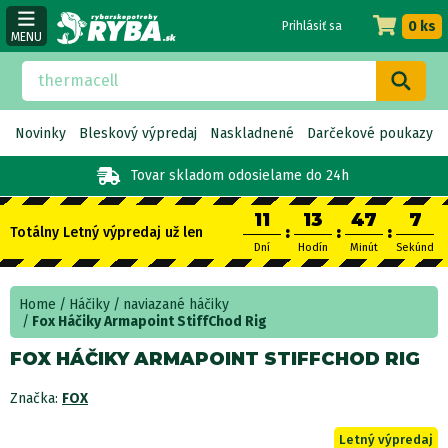
0 ks
Prihlásiť sa
MENU
Novinky
Bleskový výpredaj
Naskladnené
Darčekové poukazy
Tovar skladom
odosielame do 24h
11
13
47
6
:
:
:
Totálny Letný výpredaj už len
Dní
Hodín
Minút
Sekúnd
Home
Háčiky
naviazané háčiky
Fox Háčiky Armapoint StiffChod Rig
FOX HÁČIKY ARMAPOINT STIFFCHOD RIG
Značka:
FOX
Letný výpredaj