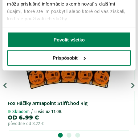
môžu príslušné informácie skombinovať s ďalšími
údajmi, ktoré ste im poskytli alebo ktoré od vás získali,
keď ste používali ich služby.
ĎALŠIE PRODUKTY TEJ ISTEJ
ZNAČKY
Povoliť všetko
Akcia -15%
LETNÝ VÝPREDAJ
Prispôsobiť
7 variantov
Fox Háčiky Armapoint StiffChod Rig
Skladom
/ u vás už 11.08.
OD 6.99 €
pôvodne
od 8.22 €