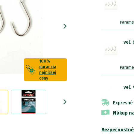
Parame
veľ. 
100%
garancia
Parame
najnižšej
ceny
veľ. 
Expresné
Nákup na
Parame
Bezpečnostné
veľ. 