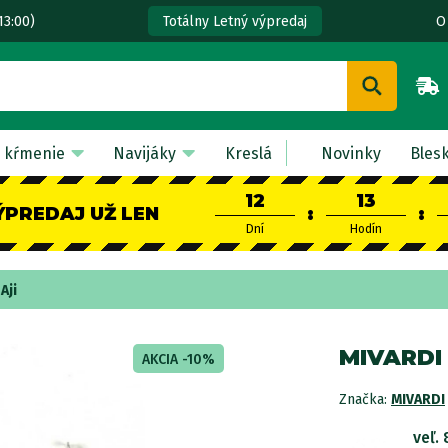
13:00)
O
Totálny Letný výpredaj
 kŕmenie
Navijáky
Kreslá
Novinky
Bles
12
13
ÝPREDAJ UŽ LEN
:
:
Dní
Hodín
Aji
MIVARDI
AKCIA -10%
Značka:
MIVARDI
veľ. 