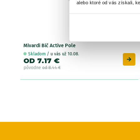
alebo ktoré od vás získali, ke
Mivardi Bič Active Pole
Skladom
/ u vás už 10.08.
OD 7.17 €
pôvodne
od 8.44 €