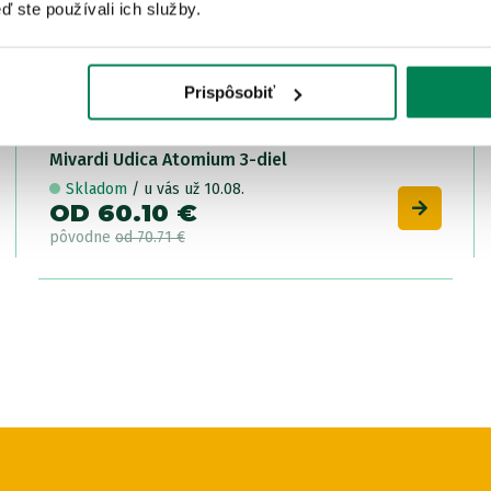
ď ste používali ich služby.
Prispôsobiť
Parame
Mivardi Udica Atomium 3-diel
veľ. 
Skladom
/ u vás už 10.08.
OD 60.10 €
pôvodne
od 70.71 €
Parame
veľ. 
Parame