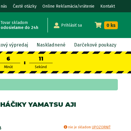
 nás
Časté otázky
Online Reklamácia/vrátenie
Kontakt
Tovar skladom
0 ks
Prihlásiť sa
odosielame do 24h
kový výpredaj
Naskladnené
Darčekové poukazy
6
10
:
Minút
Sekúnd
 HÁČIKY YAMATSU AJI
8
nie je skladom
UPOZORNIŤ