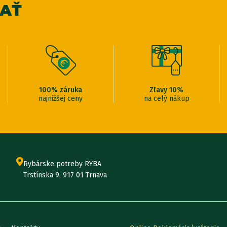
veľ. 
VAŤ
Parame
veľ. 
100% záruka
Zľavy 10%
najnižšej ceny
na celý nákup
Parame
Rybárske potreby RYBA
Trstínska 9, 917 01 Trnava