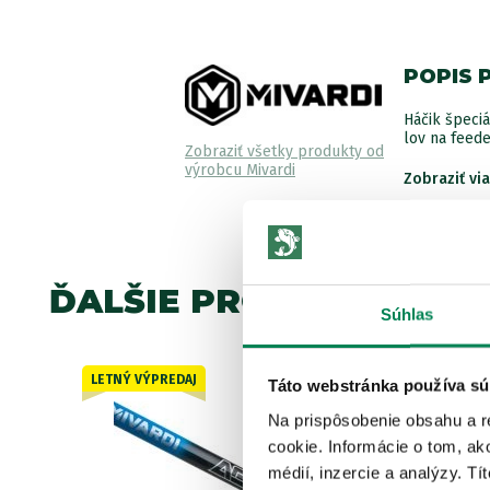
POPIS 
Háčik špeciá
lov na feeder
Zobraziť všetky produkty od
výrobcu Mivardi
Zobraziť vi
ĎALŠIE PRODUKTY TEJ 
Súhlas
LETNÝ VÝPREDAJ
Akcia -15%
Táto webstránka používa sú
4 varianty
Na prispôsobenie obsahu a r
cookie. Informácie o tom, ak
médií, inzercie a analýzy. Tí