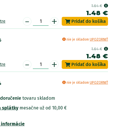
1.64 €
1.48 €
-
+
tre
6
nie je skladom
UPOZORNIŤ
1.64 €
1.48 €
-
+
tre
4
nie je skladom
UPOZORNIŤ
1.64 €
 doručenie
tovaru skladom
1.48 €
-
+
 splátky
tre
mesačne už od 10,00 €
 informácie
20
nie je skladom
UPOZORNIŤ