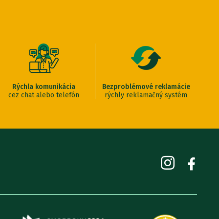
10
nie je skladom
UPOZORNIŤ
1.59 €
1.43 €
-
+
tre
1
nie je skladom
UPOZORNIŤ
Rýchla komunikácia
Bezproblémové reklamácie
1.59 €
cez chat alebo telefón
rýchly reklamačný systém
1.43 €
-
+
tre