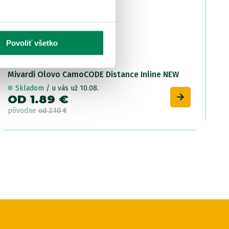
1.64 €
1.48 €
-
+
Povoliť všetko
tre
Mivardi Olovo CamoCODE Distance Inline NEW
14
nie je skladom
UPOZORNIŤ
Skladom
/ u vás už 10.08.
1.59 €
OD 1.89 €
1.43 €
-
+
pôvodne
od 2.10 €
tre
12
nie je skladom
UPOZORNIŤ
1.59 €
1.43 €
-
+
tre