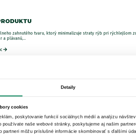
PRODUKTU
Parame
lneho zahnutého tvaru, ktorý minimalizuje straty rýb pri rýchlejšom z
 a plávanú,...
veľ. 
ac
Parame
ISTEJ ZNAČKY
Detaily
veľ. 
LETNÝ VÝPREDAJ
Zľava -11.22€
bory cookies
3 varianty
Parame
eklám, poskytovanie funkcií sociálnych médií a analýzu návšte
o používate naše webové stránky, poskytujeme aj našim partner
to partneri môžu príslušné informácie skombinovať s ďalšími údaj
veľ. 