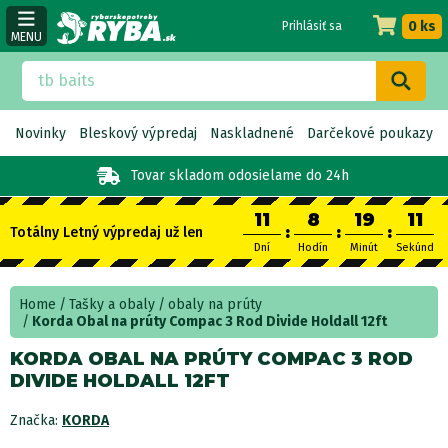
0 ks
Prihlásiť sa
MENU
Novinky
Bleskový výpredaj
Naskladnené
Darčekové poukazy
Tovar skladom
odosielame do 24h
11
8
19
10
:
:
:
Totálny Letný výpredaj už len
Dní
Hodín
Minút
Sekúnd
Home
Tašky a obaly
obaly na prúty
Korda Obal na prúty Compac 3 Rod Divide Holdall 12ft
KORDA OBAL NA PRÚTY COMPAC 3 ROD
DIVIDE HOLDALL 12FT
Značka:
KORDA