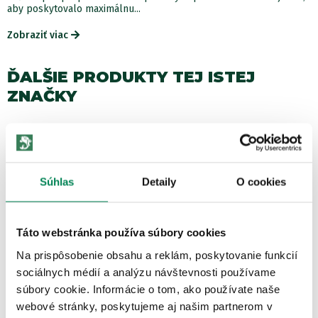
aby poskytovalo maximálnu...
Zobraziť viac
ĎALŠIE PRODUKTY TEJ ISTEJ
ZNAČKY
Akcia -15%
LETNÝ VÝPREDAJ
3 varianty
Súhlas
Detaily
O cookies
Táto webstránka používa súbory cookies
Na prispôsobenie obsahu a reklám, poskytovanie funkcií
Korda Záťaž Shot On The Hook
sociálnych médií a analýzu návštevnosti používame
Skladom
/ u vás už 11.08.
súbory cookie. Informácie o tom, ako používate naše
OD 8.76 €
webové stránky, poskytujeme aj našim partnerom v
pôvodne
od 10.30 €