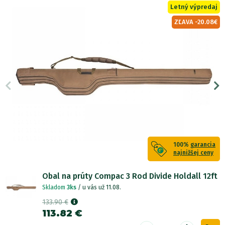
Letný výpredaj
ZĽAVA -20.08€
100%
garancia
najnižšej ceny
Obal na prúty Compac 3 Rod Divide Holdall 12ft
Skladom
3ks
/ u vás už 11.08.
133.90 €
113.82 €