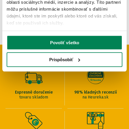
oblasti sociálnych médií, inzercie a analýzy. Títo partneri
môžu príslušné informácie skombinovať s ďalšími
údajmi, ktoré ste im poskytli alebo ktoré od vás získali,
keď ste používali ich služby.
Povoliť všetko
PREČO U NÁS NAKUPOVAŤ
Prispôsobiť
Expresné doručenie
98% kladných recenzií
tovaru skladom
na Heureka.sk