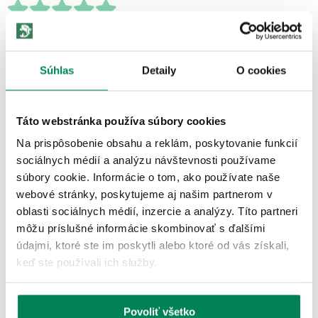
počet recenzií: 1
RECENZIE
Súhlas
Detaily
O cookies
Hodnotené
04.06.2025
Veľmi dobré spracovanie.
Táto webstránka používa súbory cookies
Na prispôsobenie obsahu a reklám, poskytovanie funkcií
sociálnych médií a analýzu návštevnosti používame
ĎALŠIE PRODUKTY TEJ ISTEJ
súbory cookie. Informácie o tom, ako používate naše
ZNAČKY
webové stránky, poskytujeme aj našim partnerom v
oblasti sociálnych médií, inzercie a analýzy. Títo partneri
môžu príslušné informácie skombinovať s ďalšími
Akcia -15%
LETNÝ VÝPREDAJ
údajmi, ktoré ste im poskytli alebo ktoré od vás získali,
keď ste používali ich služby.
Povoliť všetko