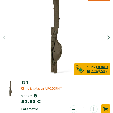
100%
garancia
najnižšej ceny
13ft
nie je skladom
UPOZORNIŤ
97.37 €
87.63 €
-
+
Parametre