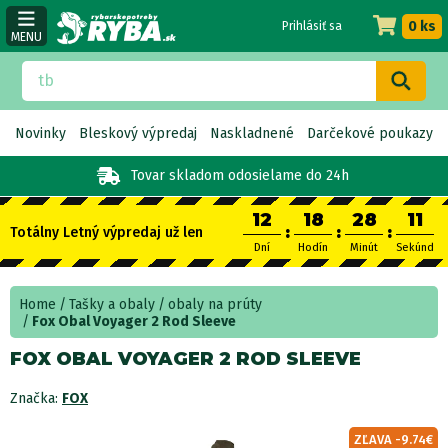
0 ks
Prihlásiť sa
MENU
Novinky
Bleskový výpredaj
Naskladnené
Darčekové poukazy
Tovar skladom
odosielame do 24h
12
18
28
10
:
:
:
Totálny Letný výpredaj už len
Dní
Hodín
Minút
Sekúnd
Home
Tašky a obaly
obaly na prúty
Fox Obal Voyager 2 Rod Sleeve
FOX OBAL VOYAGER 2 ROD SLEEVE
Značka:
FOX
ZĽAVA -9.74€