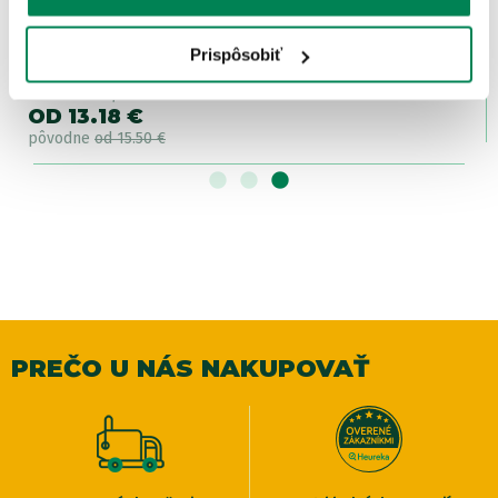
Prispôsobiť
Fox Čiapka Collection Bobble Hat Green Black
Skladom
/ u vás už 07.08.
OD 13.18 €
pôvodne
od 15.50 €
PREČO U NÁS NAKUPOVAŤ