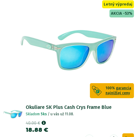
Letný výpredaj
AKCIA -53%
100%
garancia
najnižšej ceny
Okuliare SK Plus Cash Crys Frame Blue
Skladom
5ks
/ u vás už 11.08.
40.00 €
18.88 €