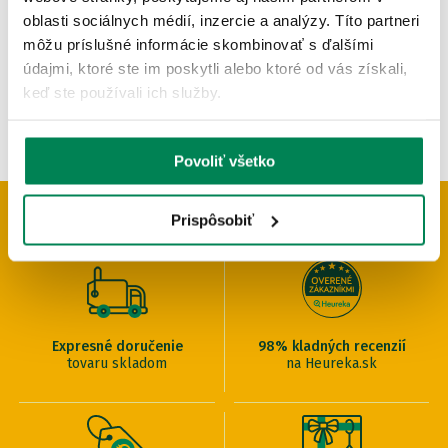
pôvodne
od 39.90 €
oblasti sociálnych médií, inzercie a analýzy. Títo partneri
môžu príslušné informácie skombinovať s ďalšími
údajmi, ktoré ste im poskytli alebo ktoré od vás získali,
keď ste používali ich služby.
Povoliť všetko
PREČO U NÁS NAKUPOVAŤ
Prispôsobiť
Expresné doručenie
98% kladných recenzií
tovaru skladom
na Heureka.sk