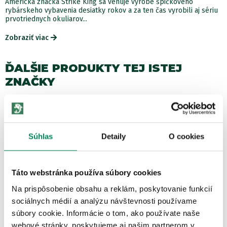
Americká značka Strike King sa venuje výrobe špičkového
rybárskeho vybavenia desiatky rokov a za ten čas vyrobili aj sériu
prvotriednych okuliarov...
Zobraziť viac
ĎALŠIE PRODUKTY TEJ ISTEJ
ZNAČKY
Akcia -53%
LETNÝ VÝPREDAJ
Súhlas
Detaily
O cookies
Táto webstránka používa súbory cookies
Na prispôsobenie obsahu a reklám, poskytovanie funkcií
sociálnych médií a analýzu návštevnosti používame
Strike King Okuliare SK Plus Cash Trans Frame Blue
súbory cookie. Informácie o tom, ako používate naše
Skladom
/ u vás už 11.08.
OD 18.88 €
webové stránky, poskytujeme aj našim partnerom v