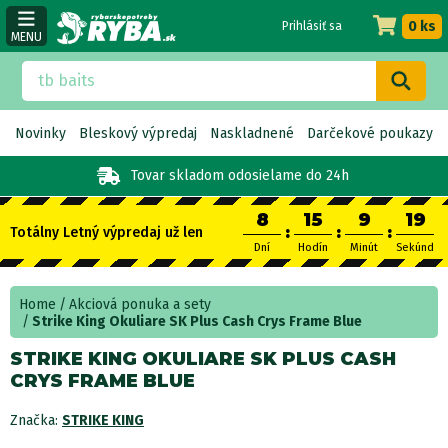
0 ks
Prihlásiť sa
MENU
Novinky
Bleskový výpredaj
Naskladnené
Darčekové poukazy
Tovar skladom
odosielame do 24h
8
15
9
19
:
:
:
Totálny Letný výpredaj už len
Dní
Hodín
Minút
Sekúnd
Home
Akciová ponuka a sety
Strike King Okuliare SK Plus Cash Crys Frame Blue
STRIKE KING OKULIARE SK PLUS CASH
CRYS FRAME BLUE
Značka:
STRIKE KING